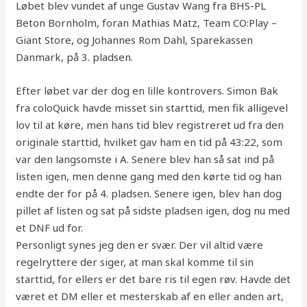
Løbet blev vundet af unge Gustav Wang fra BHS-PL
Beton Bornholm, foran Mathias Matz, Team CO:Play –
Giant Store, og Johannes Rom Dahl, Sparekassen
Danmark, på 3. pladsen.
Efter løbet var der dog en lille kontrovers. Simon Bak
fra coloQuick havde misset sin starttid, men fik alligevel
lov til at køre, men hans tid blev registreret ud fra den
originale starttid, hvilket gav ham en tid på 43:22, som
var den langsomste i A. Senere blev han så sat ind på
listen igen, men denne gang med den kørte tid og han
endte der for på 4. pladsen. Senere igen, blev han dog
pillet af listen og sat på sidste pladsen igen, dog nu med
et DNF ud for.
Personligt synes jeg den er svær. Der vil altid være
regelryttere der siger, at man skal komme til sin
starttid, for ellers er det bare ris til egen røv. Havde det
været et DM eller et mesterskab af en eller anden art,