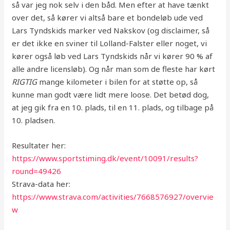
så var jeg nok selv i den båd. Men efter at have tænkt
over det, så kører vi altså bare et bondeløb ude ved
Lars Tyndskids marker ved Nakskov (og disclaimer, så
er det ikke en sviner til Lolland-Falster eller noget, vi
kører også løb ved Lars Tyndskids når vi kører 90 % af
alle andre licensløb). Og når man som de fleste har kørt
RIGTIG
mange kilometer i bilen for at støtte op, så
kunne man godt være lidt mere loose. Det betød dog,
at jeg gik fra en 10. plads, til en 11. plads, og tilbage på
10. pladsen.
Resultater her:
https://www.sportstiming.dk/event/10091/results?
round=49426
Strava-data her:
https://www.strava.com/activities/7668576927/overvie
w