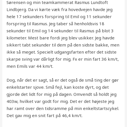
Sørensen og min teamkammerat Rasmus Lundtoft
Lindbjerg. Da vi kørte væk fra hovedvejen havde jeg
hele 17 sekunders forspring til Emil og 11 sekunder
forspring til Rasmus. Jeg taber så henholdsvis 18
sekunder til Emil og 14 sekunder til Rasmus på blot 3
kilometer. Mest bare fordi jeg blev usikker. Jeg havde
sikkert tabt sekunder til dem på den sidste bakke, men
ikke så meget. Specielt udgangsfarten efter det sidste
skarpe sving var dårligt for mig. Fx er min fart 36 km/t,
men Emils var 44 km/t.
Dog, når det er sagt, så er det også de små ting der gør
enkelstarter sjove. Små fejl, kan koste dyrt, og det
gjorde det lidt for mig på dagen. Omvendt så holdt jeg
403w, hvilket var godt for mig. Det er det højeste jeg
har ramt over den tidsramme på min enkeltstartscykel.
Det gav mig en snit fart på 46,4 km/t.