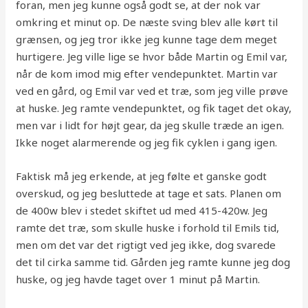
foran, men jeg kunne også godt se, at der nok var
omkring et minut op. De næste sving blev alle kørt til
grænsen, og jeg tror ikke jeg kunne tage dem meget
hurtigere. Jeg ville lige se hvor både Martin og Emil var,
når de kom imod mig efter vendepunktet. Martin var
ved en gård, og Emil var ved et træ, som jeg ville prøve
at huske. Jeg ramte vendepunktet, og fik taget det okay,
men var i lidt for højt gear, da jeg skulle træde an igen.
Ikke noget alarmerende og jeg fik cyklen i gang igen.
Faktisk må jeg erkende, at jeg følte et ganske godt
overskud, og jeg besluttede at tage et sats. Planen om
de 400w blev i stedet skiftet ud med 415-420w. Jeg
ramte det træ, som skulle huske i forhold til Emils tid,
men om det var det rigtigt ved jeg ikke, dog svarede
det til cirka samme tid. Gården jeg ramte kunne jeg dog
huske, og jeg havde taget over 1 minut på Martin.