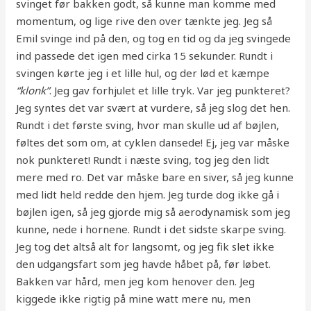
svinget før bakken godt, så kunne man komme med
momentum, og lige rive den over tænkte jeg. Jeg så
Emil svinge ind på den, og tog en tid og da jeg svingede
ind passede det igen med cirka 15 sekunder. Rundt i
svingen kørte jeg i et lille hul, og der lød et kæmpe
“klonk”
. Jeg gav forhjulet et lille tryk. Var jeg punkteret?
Jeg syntes det var svært at vurdere, så jeg slog det hen.
Rundt i det første sving, hvor man skulle ud af bøjlen,
føltes det som om, at cyklen dansede! Ej, jeg var måske
nok punkteret! Rundt i næste sving, tog jeg den lidt
mere med ro. Det var måske bare en siver, så jeg kunne
med lidt held redde den hjem. Jeg turde dog ikke gå i
bøjlen igen, så jeg gjorde mig så aerodynamisk som jeg
kunne, nede i hornene. Rundt i det sidste skarpe sving.
Jeg tog det altså alt for langsomt, og jeg fik slet ikke
den udgangsfart som jeg havde håbet på, før løbet.
Bakken var hård, men jeg kom henover den. Jeg
kiggede ikke rigtig på mine watt mere nu, men