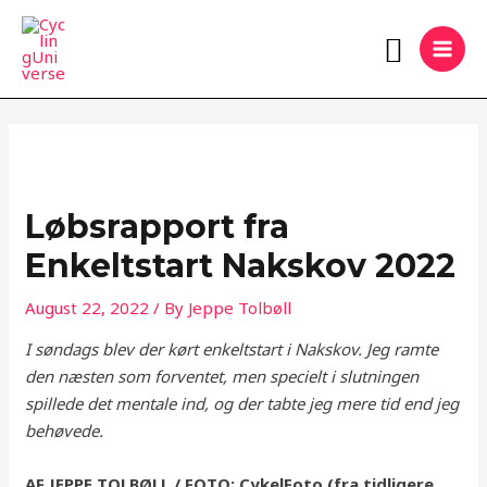
Skip
MAI
Search
to
MEN
content
Løbsrapport fra
Enkeltstart Nakskov 2022
August 22, 2022
/ By
Jeppe Tolbøll
I søndags blev der kørt enkeltstart i Nakskov. Jeg ramte
den næsten som forventet, men specielt i slutningen
spillede det mentale ind, og der tabte jeg mere tid end jeg
behøvede.
AF JEPPE TOLBØLL / FOTO: CykelFoto (fra tidligere