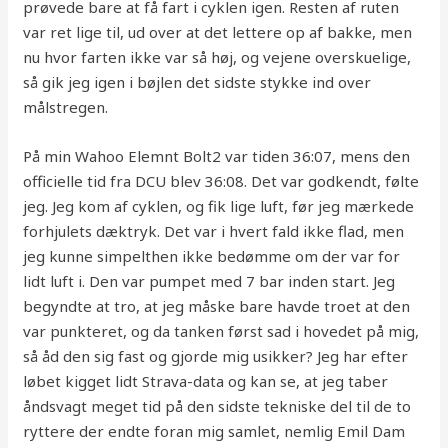
prøvede bare at få fart i cyklen igen. Resten af ruten
var ret lige til, ud over at det lettere op af bakke, men
nu hvor farten ikke var så høj, og vejene overskuelige,
så gik jeg igen i bøjlen det sidste stykke ind over
målstregen.
På min Wahoo Elemnt Bolt2 var tiden 36:07, mens den
officielle tid fra DCU blev 36:08. Det var godkendt, følte
jeg. Jeg kom af cyklen, og fik lige luft, før jeg mærkede
forhjulets dæktryk. Det var i hvert fald ikke flad, men
jeg kunne simpelthen ikke bedømme om der var for
lidt luft i. Den var pumpet med 7 bar inden start. Jeg
begyndte at tro, at jeg måske bare havde troet at den
var punkteret, og da tanken først sad i hovedet på mig,
så åd den sig fast og gjorde mig usikker? Jeg har efter
løbet kigget lidt Strava-data og kan se, at jeg taber
åndsvagt meget tid på den sidste tekniske del til de to
ryttere der endte foran mig samlet, nemlig Emil Dam