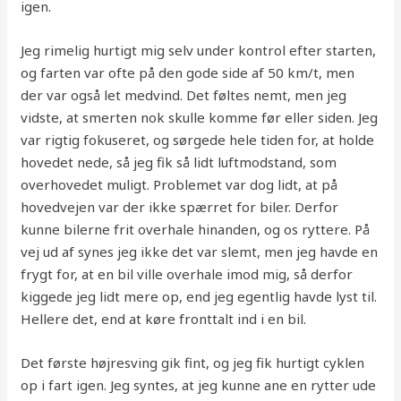
igen.
Jeg rimelig hurtigt mig selv under kontrol efter starten,
og farten var ofte på den gode side af 50 km/t, men
der var også let medvind. Det føltes nemt, men jeg
vidste, at smerten nok skulle komme før eller siden. Jeg
var rigtig fokuseret, og sørgede hele tiden for, at holde
hovedet nede, så jeg fik så lidt luftmodstand, som
overhovedet muligt. Problemet var dog lidt, at på
hovedvejen var der ikke spærret for biler. Derfor
kunne bilerne frit overhale hinanden, og os ryttere. På
vej ud af synes jeg ikke det var slemt, men jeg havde en
frygt for, at en bil ville overhale imod mig, så derfor
kiggede jeg lidt mere op, end jeg egentlig havde lyst til.
Hellere det, end at køre fronttalt ind i en bil.
Det første højresving gik fint, og jeg fik hurtigt cyklen
op i fart igen. Jeg syntes, at jeg kunne ane en rytter ude