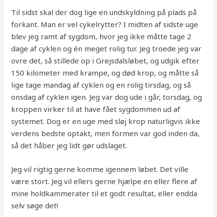
Til sidst skal der dog lige en undskyldning på plads på
forkant. Man er vel cykelrytter? I midten af sidste uge
blev jeg ramt af sygdom, hvor jeg ikke måtte tage 2
dage af cyklen og én meget rolig tur. Jeg troede jeg var
ovre det, så stillede op i Grejsdalsløbet, og udgik efter
150 kilometer med krampe, og død krop, og måtte så
lige tage mandag af cyklen og en rolig tirsdag, og så
onsdag af cyklen igen. Jeg var dog ude i går, torsdag, og
kroppen virker til at have fået sygdommen ud af
systemet. Dog er en uge med sløj krop naturligvis ikke
verdens bedste optakt, men formen var god inden da,
så det håber jeg lidt gør udslaget.
Jeg vil rigtig gerne komme igennem løbet. Det ville
være stort. Jeg vil ellers gerne hjælpe en eller flere af
mine holdkammerater til et godt resultat, eller endda
selv søge det!