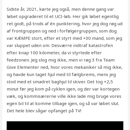
Sidste år, 2021, kørte jeg også, men denne gang var
løbet opgraderet til et UCI-løb. Her gik løbet egentlig
ret godt, på trods af én punktering, hvor jeg dog røg ud
af frontgruppen og ned i forfølgergruppen, som dog
var KÆMPE stort, efter et styrt med +30 mand, som jeg
var sluppet uden om. Desværre indtraf katastrofen
efter knap 100 kilometer, da vi styrtede efter
feedzonen. Jeg slog mig ikke, men vi røg 3 fra Team
Give Elementer ned, hvor vores mekaniker så mig ikke,
og havde kun taget hjul med til fælgbrems, mens jeg
stod med et smadret baghjul til skiver. Det tog +2,5
minut før jeg kom på cyklen igen, og der var kortegen
væk, og kommisærerne ville ikke lade mig bruge vores
egen bil til at komme tilbage igen, og så var løbet slut.
Det hele blev sågar opfanget på TV!