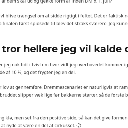
 af dem skal ud og tjekke form af inden DM d. 1. juli?
ivl blive trængsel om at sidde rigtigt i feltet. Det er faktisk
a finalen først spidsede til blev det straks sværere. Jeg kun
tror hellere jeg vil kalde
 er jeg nok lidt i tvivl om hvor vidt jeg overhovedet kommer
e af 10 %, og det frygter jeg en del.
 får lov at gennemføre. Drømmescenariet er naturligvis at r
ruddet slipper væk lige før bakkerne starter, så de første bl
 klø, men set fra den positive side, så kan det give formen 
at nyde at være en del af cirkusset. 🙂