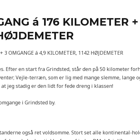
GANG á 176 KILOMETER +
 HØJDEMETER
+ 3 OMGANGE á 4,9 KILOMETER, 1142 HØJDEMETER
es. Efter en start fra Grindsted, står den på 50 kilometer for
enter; Vejle-terræn, som er lig med mange slemme, lange og 
t jeg stadig er den lidt for fede dreng i klassen!
 omgange i Grindsted by.
anderne også ret voldsomme. Stort set alle kontinental-hol