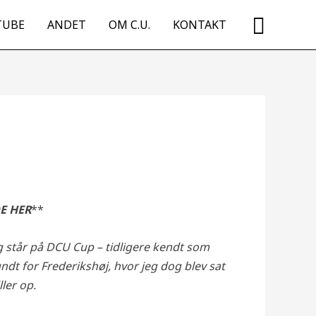
Searc
TUBE
ANDET
OM C.U.
KONTAKT
E HER
**
dag står på DCU Cup – tidligere kendt som
Rundt for Frederikshøj, hvor jeg dog blev sat
ller op.