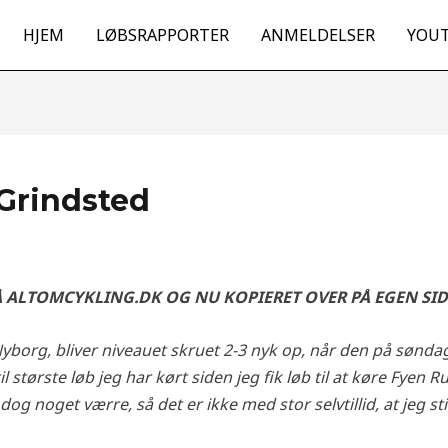
HJEM
LØBSRAPPORTER
ANMELDELSER
YOU
 Grindsted
Å ALTOMCYKLING.DK OG NU KOPIERET OVER PÅ EGEN SID
 i Nyborg, bliver niveauet skruet 2-3 nyk op, når den på søn
il største løb jeg har kørt siden jeg fik løb til at køre Fyen 
g noget værre, så det er ikke med stor selvtillid, at jeg sti