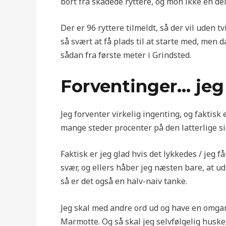
bort fra skadede ryttere, og mon ikke en del
Der er 96 ryttere tilmeldt, så der vil uden tv
så svært at få plads til at starte med, men d
sådan fra første meter i Grindsted.
Forventinger… jeg 
Jeg forventer virkelig ingenting, og faktisk
mange steder procenter på den latterlige sid
Faktisk er jeg glad hvis det lykkedes / jeg
svær, og ellers håber jeg næsten bare, at udb
så er det også en halv-naiv tanke.
Jeg skal med andre ord ud og have en omgang
Marmotte. Og så skal jeg selvfølgelig huske 