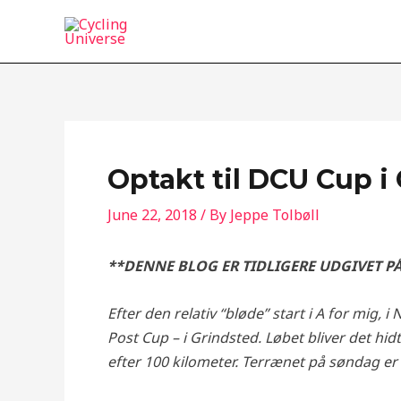
Skip
to
content
Optakt til DCU Cup i
June 22, 2018
/ By
Jeppe Tolbøll
**DENNE BLOG ER TIDLIGERE UDGIVET P
Efter den relativ “bløde” start i A for mig,
Post Cup – i Grindsted. Løbet bliver det hidt
efter 100 kilometer. Terrænet på søndag er do