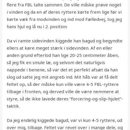
flere fra FBL talte sammen. De ville måske prøve noget
i vinden og da en af deres ryttere kørte frem lige før vi
kørte væk fra modvinden og ind mod Fælledvej, tog jeg
hans hjul og lå nu i 2. position.
Da vi ramte sidevinden kiggede han bagud og begyndte
ellers at køre meget stærk i sidevinden. Af en eller
anden grund efterlod han lige 20-25 centimeter åben,
så jeg fik en smule læ, og selvom det naturligvis
nappede i benene, så var det et perfekt afsæt da han
slog ud satte jeg mit angreb ind. Mit håb var at få delt
feltet op, så der måske kun ville være 4-5 FBL-ryttere
tilbage i fronten, og derved ville de være nemmere at
styre, så de ikke lavede deres “forcering-og-slip-hjulet”-
taktik.
Da jeg endelig kiggede bagud, var vi kun 4-5 ryttere, ud
over mig, tilbage. Feltet var revet over i mange dele, og