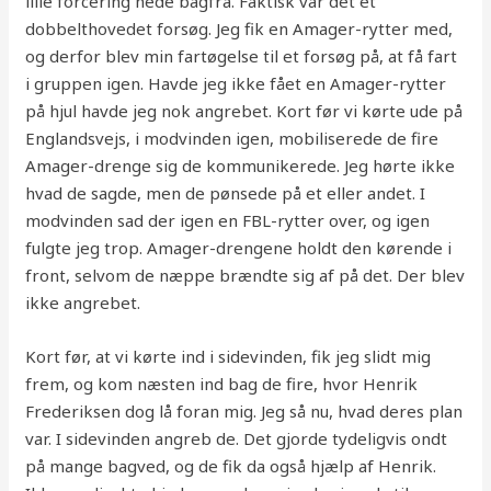
lille forcering nede bagfra. Faktisk var det et
dobbelthovedet forsøg. Jeg fik en Amager-rytter med,
og derfor blev min fartøgelse til et forsøg på, at få fart
i gruppen igen. Havde jeg ikke fået en Amager-rytter
på hjul havde jeg nok angrebet. Kort før vi kørte ude på
Englandsvejs, i modvinden igen, mobiliserede de fire
Amager-drenge sig de kommunikerede. Jeg hørte ikke
hvad de sagde, men de pønsede på et eller andet. I
modvinden sad der igen en FBL-rytter over, og igen
fulgte jeg trop. Amager-drengene holdt den kørende i
front, selvom de næppe brændte sig af på det. Der blev
ikke angrebet.
Kort før, at vi kørte ind i sidevinden, fik jeg slidt mig
frem, og kom næsten ind bag de fire, hvor Henrik
Frederiksen dog lå foran mig. Jeg så nu, hvad deres plan
var. I sidevinden angreb de. Det gjorde tydeligvis ondt
på mange bagved, og de fik da også hjælp af Henrik.