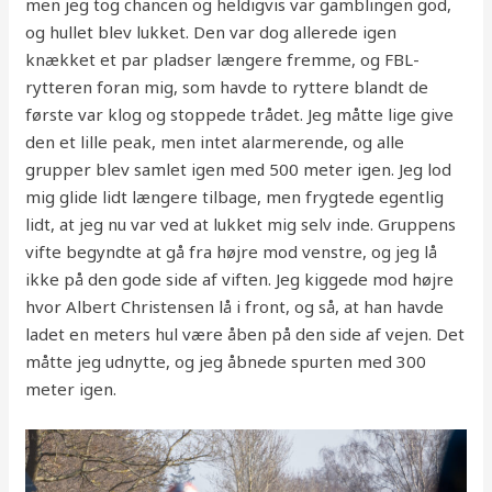
men jeg tog chancen og heldigvis var gamblingen god,
og hullet blev lukket. Den var dog allerede igen
knækket et par pladser længere fremme, og FBL-
rytteren foran mig, som havde to ryttere blandt de
første var klog og stoppede trådet. Jeg måtte lige give
den et lille peak, men intet alarmerende, og alle
grupper blev samlet igen med 500 meter igen. Jeg lod
mig glide lidt længere tilbage, men frygtede egentlig
lidt, at jeg nu var ved at lukket mig selv inde. Gruppens
vifte begyndte at gå fra højre mod venstre, og jeg lå
ikke på den gode side af viften. Jeg kiggede mod højre
hvor Albert Christensen lå i front, og så, at han havde
ladet en meters hul være åben på den side af vejen. Det
måtte jeg udnytte, og jeg åbnede spurten med 300
meter igen.