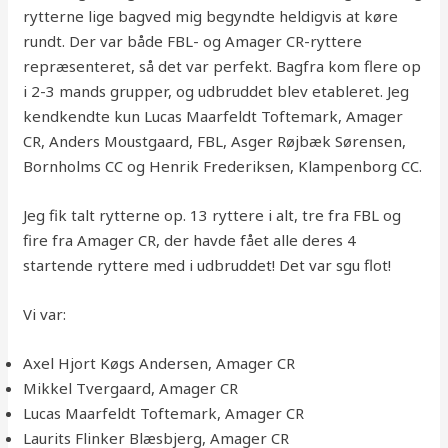
rytterne lige bagved mig begyndte heldigvis at køre
rundt. Der var både FBL- og Amager CR-ryttere
repræsenteret, så det var perfekt. Bagfra kom flere op
i 2-3 mands grupper, og udbruddet blev etableret. Jeg
kendkendte kun Lucas Maarfeldt Toftemark, Amager
CR, Anders Moustgaard, FBL, Asger Røjbæk Sørensen,
Bornholms CC og Henrik Frederiksen, Klampenborg CC.
Jeg fik talt rytterne op. 13 ryttere i alt, tre fra FBL og
fire fra Amager CR, der havde fået alle deres 4
startende ryttere med i udbruddet! Det var sgu flot!
Vi var:
Axel Hjort Køgs Andersen, Amager CR
Mikkel Tvergaard, Amager CR
Lucas Maarfeldt Toftemark, Amager CR
Laurits Flinker Blæsbjerg, Amager CR