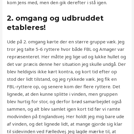
kom Jens med, men den gik derefter i stå igen.
2. omgang og udbruddet
etableres!
Ude på 2. omgang kørte der en større gruppe væk. Jeg
tror jeg talte 5-6 ryttere hvor både FBL og Amager var
repræsenteret. Her måtte jeg lige ud og lukke hullet og
det var præcis denne her situation jeg skulle undgå. Der
blev heldigvis ikke kørt kontra, og kort tid efter op
stod der lidt tilstand, og jeg rykkede væk. Jeg fik en
FBL-ryttere op, og senere kom der flere ryttere. Det
lignede, at den kunne splitte i vinden, men gruppen
blev hurtig for stor, og derfor brød samarbejdet også
sammen, og alt blev samlet igen kort tid før vi ramte
modvinden på Englandsvej. Her holdt jeg mig bare ude
af vinden, og det lignede lidt, at mange gjorde sig klar
til sidevinden ved Fælledvej. Jeg lagde mærke til, at