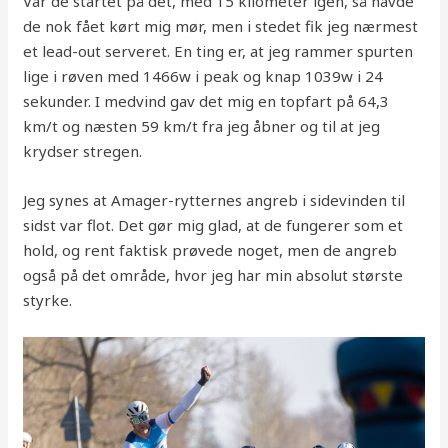
Var de startet på det, med 15 kilometer igen, så havde
de nok fået kørt mig mør, men i stedet fik jeg nærmest
et lead-out serveret. En ting er, at jeg rammer spurten
lige i røven med 1466w i peak og knap 1039w i 24
sekunder. I medvind gav det mig en topfart på 64,3
km/t og næsten 59 km/t fra jeg åbner og til at jeg
krydser stregen.
Jeg synes at Amager-rytternes angreb i sidevinden til
sidst var flot. Det gør mig glad, at de fungerer som et
hold, og rent faktisk prøvede noget, men de angreb
også på det område, hvor jeg har min absolut største
styrke.