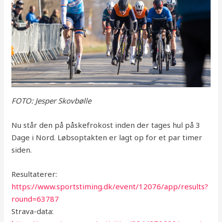
FOTO: Jesper Skovbølle
Nu står den på påskefrokost inden der tages hul på 3
Dage i Nord. Løbsoptakten er lagt op for et par timer
siden.
Resultaterer:
https://www.sportstiming.dk/event/12076/app/results?
round=63787
Strava-data: