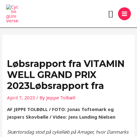
Skip
MAI
Search
to
MEN
content
Løbsrapport fra VITAMIN
WELL GRAND PRIX
2023Løbsrapport fra
April 7, 2023
/ By
Jeppe Tolbøll
AF JEPPE TOLBØLL / FOTO: Jonas Toftemark og
Jespers Skovbølle
/ Video: Jens Lunding Nielsen
Skærtorsdag stod på cykelløb på Amager, hvor Danmarks