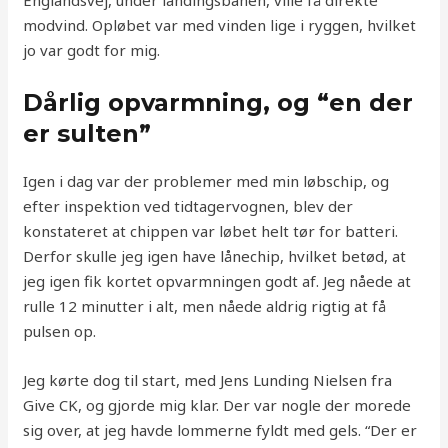
Englandsvej, under landingsbanen, ville få direkte
modvind. Opløbet var med vinden lige i ryggen, hvilket
jo var godt for mig.
Dårlig opvarmning, og “en der
er sulten”
Igen i dag var der problemer med min løbschip, og
efter inspektion ved tidtagervognen, blev der
konstateret at chippen var løbet helt tør for batteri.
Derfor skulle jeg igen have lånechip, hvilket betød, at
jeg igen fik kortet opvarmningen godt af. Jeg nåede at
rulle 12 minutter i alt, men nåede aldrig rigtig at få
pulsen op.
Jeg kørte dog til start, med Jens Lunding Nielsen fra
Give CK, og gjorde mig klar. Der var nogle der morede
sig over, at jeg havde lommerne fyldt med gels. “Der er