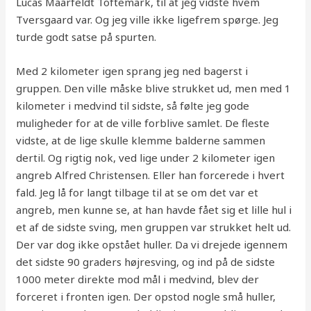
Lucas Maarfeldt Toftemark, til at jeg vidste hvem
Tversgaard var. Og jeg ville ikke ligefrem spørge. Jeg
turde godt satse på spurten.
Med 2 kilometer igen sprang jeg ned bagerst i
gruppen. Den ville måske blive strukket ud, men med 1
kilometer i medvind til sidste, så følte jeg gode
muligheder for at de ville forblive samlet. De fleste
vidste, at de lige skulle klemme balderne sammen
dertil. Og rigtig nok, ved lige under 2 kilometer igen
angreb Alfred Christensen. Eller han forcerede i hvert
fald. Jeg lå for langt tilbage til at se om det var et
angreb, men kunne se, at han havde fået sig et lille hul i
et af de sidste sving, men gruppen var strukket helt ud.
Der var dog ikke opstået huller. Da vi drejede igennem
det sidste 90 graders højresving, og ind på de sidste
1000 meter direkte mod mål i medvind, blev der
forceret i fronten igen. Der opstod nogle små huller,