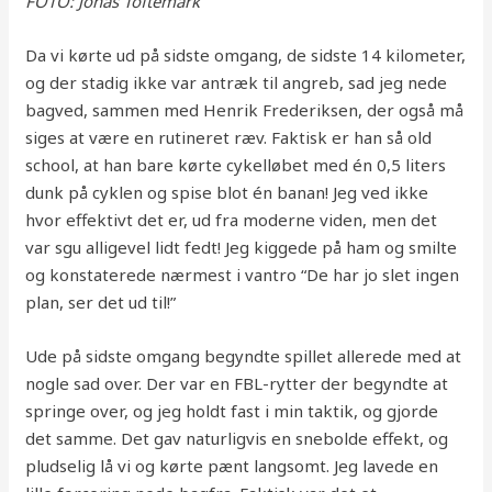
FOTO: Jonas Toftemark
Da vi kørte ud på sidste omgang, de sidste 14 kilometer,
og der stadig ikke var antræk til angreb, sad jeg nede
bagved, sammen med Henrik Frederiksen, der også må
siges at være en rutineret ræv. Faktisk er han så old
school, at han bare kørte cykelløbet med én 0,5 liters
dunk på cyklen og spise blot én banan! Jeg ved ikke
hvor effektivt det er, ud fra moderne viden, men det
var sgu alligevel lidt fedt! Jeg kiggede på ham og smilte
og konstaterede nærmest i vantro “De har jo slet ingen
plan, ser det ud til!”
Ude på sidste omgang begyndte spillet allerede med at
nogle sad over. Der var en FBL-rytter der begyndte at
springe over, og jeg holdt fast i min taktik, og gjorde
det samme. Det gav naturligvis en snebolde effekt, og
pludselig lå vi og kørte pænt langsomt. Jeg lavede en