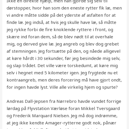
Ikke en direkte hjælp, men han gjorde sig selv til
dørstopper, hvor han som den eneste rytter fik læ, men
vi andre måtte sidde på det yderste af asfalten for at
finde læ. Jeg indså, at hvis jeg skulle have læ, så måtte
jeg rykke forbi de fire knoklende ryttere i front, og
skære ind foran dem, så de blev nødt til at overhale
mig, og derved give læ. Jeg angreb og blev dog grebet
af stemningen. Jeg fortsætte på den, og nåede alligevel
at køre hårdt i 30 sekunder, før jeg besindede mig selv,
og slap trådet. Det ville være torskedumt, at køre mig
selv i hegnet med 5 kilometer igen. Jeg frygtede nu et
kontraangreb, men deres forcering må have gjort ondt,
for ingen havde lyst. Ville alle virkelig hjem og spurte?
Andreas Dall-Jepsen fra Nørrebro havde vundet forrige
lørdag på Flyvstation Værløse foran Mikkel Tversgaard
og Frederik Marquard Nielsen. Jeg må dog indrømme,
at jeg ikke kendte Amager-rytterne godt nok, pånær