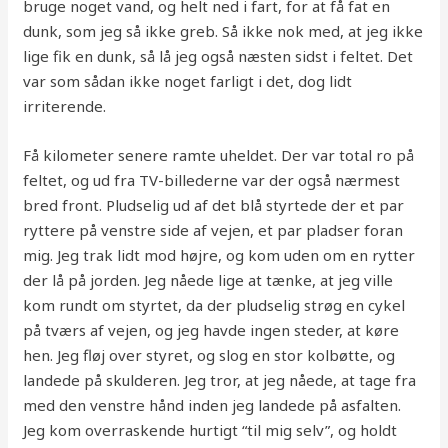
bruge noget vand, og helt ned i fart, for at få fat en
dunk, som jeg så ikke greb. Så ikke nok med, at jeg ikke
lige fik en dunk, så lå jeg også næsten sidst i feltet. Det
var som sådan ikke noget farligt i det, dog lidt
irriterende.
Få kilometer senere ramte uheldet. Der var total ro på
feltet, og ud fra TV-billederne var der også nærmest
bred front. Pludselig ud af det blå styrtede der et par
ryttere på venstre side af vejen, et par pladser foran
mig. Jeg trak lidt mod højre, og kom uden om en rytter
der lå på jorden. Jeg nåede lige at tænke, at jeg ville
kom rundt om styrtet, da der pludselig strøg en cykel
på tværs af vejen, og jeg havde ingen steder, at køre
hen. Jeg fløj over styret, og slog en stor kolbøtte, og
landede på skulderen. Jeg tror, at jeg nåede, at tage fra
med den venstre hånd inden jeg landede på asfalten.
Jeg kom overraskende hurtigt “til mig selv”, og holdt