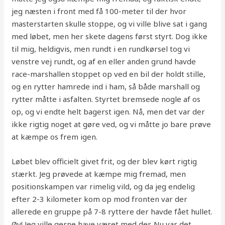
jeg næsten i front med få 100-meter til der hvor
masterstarten skulle stoppe, og vi ville blive sat i gang
med løbet, men her skete dagens først styrt. Dog ikke
til mig, heldigvis, men rundt i en rundkørsel tog vi
venstre vej rundt, og af en eller anden grund havde
race-marshallen stoppet op ved en bil der holdt stille,
og en rytter hamrede ind i ham, så både marshall og
rytter måtte i asfalten. Styrtet bremsede nogle af os
op, og vi endte helt bagerst igen. Nå, men det var der
ikke rigtig noget at gøre ved, og vi måtte jo bare prøve
at kæmpe os frem igen.
Løbet blev officielt givet frit, og der blev kørt rigtig
stærkt. Jeg prøvede at kæmpe mig fremad, men
positionskampen var rimelig vild, og da jeg endelig
efter 2-3 kilometer kom op mod fronten var der
allerede en gruppe på 7-8 ryttere der havde fået hullet.
Øv! Jeg ville gerne have været med der. Nu var det