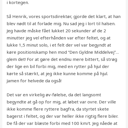
i kortegen.
Så Henrik, vores sportsdirektør, gjorde det klart, at han
blev nødt til at forlade mig. Nu sad jeg i lort til halsen.
Jeg havde måske fået lukket 20 sekunder af de 2
minutter jeg vel efterhånden var efter feltet, og at
lukke 1,5 minut solo, i et felt der vel var begyndt at
køre positionskamp hen mod “Den Gyldne Middelvej”…
glem det! For at gøre det endnu mere bittert, så strøg
der lige en bil forbi mig, med en rytter på hjul der
kørte så stærkt, at jeg ikke kunne komme på hjul.
Jamen for helvede da også!
Det var en virkelig øv-følelse, da det langsomt
begyndte at gå op for mig, at løbet var ovre. Der ville
ikke komme flere ryttere bagfra, da styrtet skete
bagerst i feltet, og der var heller ikke rigtig flere biler.
De få der var blæste forbi med 100 km/t. Jeg nåede at