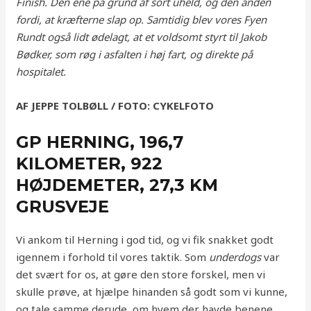
Finish. Den ene på grund af sort uheld, og den anden
fordi, at kræfterne slap op. Samtidig blev vores Fyen
Rundt også lidt ødelagt, at et voldsomt styrt til Jakob
Bødker, som røg i asfalten i høj fart, og direkte på
hospitalet.
AF JEPPE TOLBØLL / FOTO: CYKELFOTO
GP HERNING, 196,7
KILOMETER, 922
HØJDEMETER, 27,3 KM
GRUSVEJE
Vi ankom til Herning i god tid, og vi fik snakket godt
igennem i forhold til vores taktik. Som
underdogs
var
det svært for os, at gøre den store forskel, men vi
skulle prøve, at hjælpe hinanden så godt som vi kunne,
og tale samme derude, om hvem der havde benene.