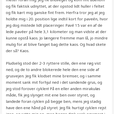
og fik faktisk udnyttet, at der opstod lidt huller i feltet
og fik kørt mig ganske fint frem. Herfra tror jeg at jeg
holdte mig i 20. position lige indtil kort for paveén, hvor
jeg dog mistede lidt placeringer. Pavé 15 var en af de
lede pavéer på hele 3,1 kilometer og man vidste at der
kunne opstå kaos. Jo længere fremme man lå, jo mindre
mulig for at blive fanget bag dette kaos. Og hvad skete
der så? Kaos.
Pludselig stod der 2-3 ryttere stille, den ene røg vist
ned, og de to andre blokerede hele den ene side af
grusvejen. Jeg fik klodset mine bremser, og i samme
moment sank mit forhjul ned i det sandende grus, og
jeg stod forover cyklen! På en eller anden mirakuløs
måde, fik jeg slynget mit ene ben over styret, og
landede foran cyklen på begge ben, mens jeg stadig
have den ene hånd på styret. Jeg fik hurtigt cyklen rejst