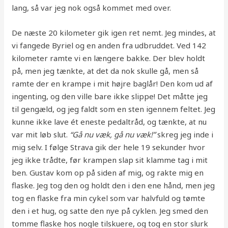
lang, så var jeg nok også kommet med over.
De næste 20 kilometer gik igen ret nemt. Jeg mindes, at
vi fangede Byriel og en anden fra udbruddet. Ved 142
kilometer ramte vi en længere bakke. Der blev holdt
på, men jeg tænkte, at det da nok skulle gå, men så
ramte der en krampe i mit højre baglår! Den kom ud af
ingenting, og den ville bare ikke slippe! Det måtte jeg
til gengæld, og jeg faldt som en sten igennem feltet. Jeg
kunne ikke lave ét eneste pedaltråd, og tænkte, at nu
var mit løb slut.
“Gå nu væk, gå nu væk!”
skreg jeg inde i
mig selv. I følge Strava gik der hele 19 sekunder hvor
jeg ikke trådte, før krampen slap sit klamme tag i mit
ben. Gustav kom op på siden af mig, og rakte mig en
flaske. Jeg tog den og holdt den i den ene hånd, men jeg
tog en flaske fra min cykel som var halvfuld og tømte
den i et hug, og satte den nye på cyklen. Jeg smed den
tomme flaske hos nogle tilskuere, og tog en stor slurk