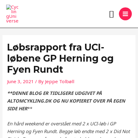
Skip
MAI
Search
to
MEN
content
Løbsrapport fra UCI-
løbene GP Herning og
Fyen Rundt
June 3, 2021
/ By
Jeppe Tolbøll
**DENNE BLOG ER TIDLIGERE UDGIVET PÅ
ALTOMCYKLING.DK OG NU KOPIERET OVER PÅ EGEN
SIDE HER
**
En hård weekend er overstået med 2 x UCI-løb i GP
Herning og Fyen Rundt. Begge løb endte med 2 x Did Not