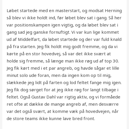
Løbet startede med en masterstart, og modsat Herning
så blev vi ikke holdt ind, før løbet blev sat i gang. Så her
var positionskampen igen vigtig, og da løbet blev sat i
gang sad jeg ganske fornuftigt. Vi var kun lige kommet
ud af Middelfart, da løbet startede og der var fuld knald
på fra starten. Jeg fik holdt mig godt fremme, og da vi
kørte på en stor hovedvej, så var det ikke svært at
holde sig fremme, så længe man ikke røg ud af top 30.
Jeg fik kørt med i et par angreb, og havde sågar et lille
minut solo ude foran, men da ingen kom op til mig,
slækkede jeg lidt på farten og lod feltet fange mig igen.
Jeg fik dog sørget for at jeg ikke røg for langt tilbage i
feltet. Også Gustav Dahl var rigtig aktiv, og vi formåede
ret ofte at dække de mange angreb af, men desværre
var det også svært, at komme væk på hovedvejen, når
de store teams ikke kunne lave bred front.