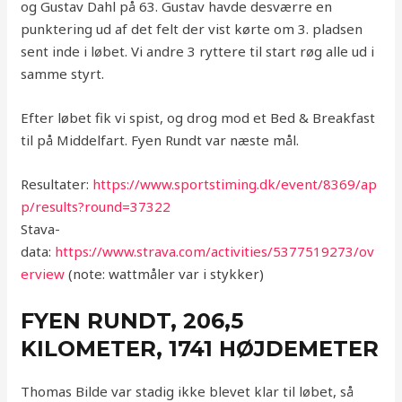
og Gustav Dahl på 63. Gustav havde desværre en
punktering ud af det felt der vist kørte om 3. pladsen
sent inde i løbet. Vi andre 3 ryttere til start røg alle ud i
samme styrt.
Efter løbet fik vi spist, og drog mod et Bed & Breakfast
til på Middelfart. Fyen Rundt var næste mål.
Resultater:
https://www.sportstiming.dk/event/8369/ap
p/results?round=37322
Stava-
data:
https://www.strava.com/activities/5377519273/ov
erview
(note: wattmåler var i stykker)
FYEN RUNDT, 206,5
KILOMETER, 1741 HØJDEMETER
Thomas Bilde var stadig ikke blevet klar til løbet, så