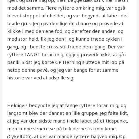
igen, og satte mig op, men begge dæk sank nærmest i
med det samme. Flere ryttere omkring mig, var også
blevet stoppet af uheldet, og var begyndt at løbe i det
bløde grus. Jeg gav den lige én chance og prøvede at
klikke i med den ene fod, og derefter den anden, og
med stor held, fik jeg den i, og kunne træde cyklen i
gang, og i bedste cross-stil træde den i gang. Der var
ryttere LANGT foran mig, og jeg prøvede ikke, at gå i
panik. Sidst jeg kørte GP Herning sluttede mit løb på
netop denne pavé, og jeg var bange for at samme
historie var ved at udspille sig.
Heldigvis begyndte jeg at fange ryttere foran mig, og
langsomt blev der dannet en lille gruppe. Jeg følte lidt,
at jeg var den sidste mand i hele løbet på et tidspunkt,
men kunne senere se på billederne fra min kone
(Cykelfoto), at der var mange ryttere bagved mig. Op