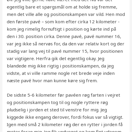
egentlig bare et spørgsmål om at holde sig fremme,
men det ville alle og positionskampen var vild. Hen mod
den første pavé – som kom efter cirka 12 kilometer -
kom jeg rimelig fornuftigt i position og kørte ind på
den i 30. position cirka. Denne pavé, pavé nummer 16,
var jeg ikke så nervøs for, da den var relativ kort og der
stadig var lang vej til pavé nummer 15, hvor positionen
var vigtigere. Herfra gik det egentlig okay. Jeg
blandede mig ikke rigtig i positionskampen, da jeg
vidste, at vi ville ramme nogle ret brede veje inden
næste pavé hvor man kunne køre sig frem.
De sidste 5-6 kilometer før pavéen røg farten i vejret
og positionskampen tog til og nogle ryttere røg
pludselig i jorden et sted til venstre for mig. Jeg
kiggede ikke engang derover, fordi fokus var så vigtigt.
Igen med små 2 kilometer røg der en rytter i jorden få
meter foran mig. Jeg fik undveget og kom fint udenom