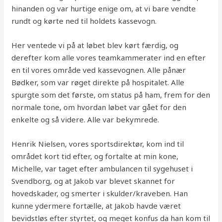
hinanden og var hurtige enige om, at vi bare vendte
rundt og kørte ned til holdets kassevogn.
Her ventede vi på at løbet blev kørt færdig, og
derefter kom alle vores teamkammerater ind en efter
en til vores område ved kassevognen. Alle pånær
Bødker, som var røget direkte på hospitalet. Alle
spurgte som det første, om status på ham, frem for den
normale tone, om hvordan løbet var gået for den
enkelte og så videre. Alle var bekymrede.
Henrik Nielsen, vores sportsdirektør, kom ind til
området kort tid efter, og fortalte at min kone,
Michelle, var taget efter ambulancen til sygehuset i
Svendborg, og at Jakob var blevet skannet for
hovedskader, og smerter i skulder/kraveben. Han
kunne ydermere fortælle, at Jakob havde været
bevidstløs efter styrtet, og meget konfus da han kom til