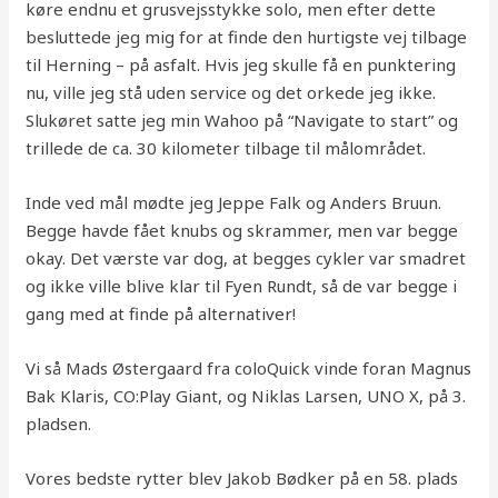
køre endnu et grusvejsstykke solo, men efter dette
besluttede jeg mig for at finde den hurtigste vej tilbage
til Herning – på asfalt. Hvis jeg skulle få en punktering
nu, ville jeg stå uden service og det orkede jeg ikke.
Slukøret satte jeg min Wahoo på “Navigate to start” og
trillede de ca. 30 kilometer tilbage til målområdet.
Inde ved mål mødte jeg Jeppe Falk og Anders Bruun.
Begge havde fået knubs og skrammer, men var begge
okay. Det værste var dog, at begges cykler var smadret
og ikke ville blive klar til Fyen Rundt, så de var begge i
gang med at finde på alternativer!
Vi så Mads Østergaard fra coloQuick vinde foran Magnus
Bak Klaris, CO:Play Giant, og Niklas Larsen, UNO X, på 3.
pladsen.
Vores bedste rytter blev Jakob Bødker på en 58. plads