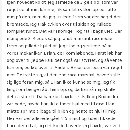
igen hovedet koldt. Jeg samlede de 3 gels op, som var
røget ud af min lomme, fik samlet cyklen op og satte
mig på den, men da jeg trillede frem var der noget der
bremsede. Jeg trak cyklen over til siden og rullede
forhjulet rundt. Det var snorlige. Tog fat i baghjulet. Der
manglede 3-4 eger, så jeg fandt min umbraconøgle
frem og pillede hjulet af. Jeg stod og ventede på at
vores mekaniker, Brian, der kom løbende. Først løb han
dog over til Jeppe Falk der også var styrtet, og så vente
han om, og løb over til Anders Bruun der også var røget
ned. Det viste sig, at den ene race marshall havde stille
sig lige foran mig, så Brian ikke kunne se mig. Jeg fik
langt om længe råbt ham op, og da han så mig skulle
det gå stærkt. Da han kun havde set Falk og Bruun der
var nede, havde han ikke taget hjul med til disc. Han
måtte sprinte tilbage til bilen og hente et hjul til mig.
Her var der allerede gået 1,5 minut og tiden tikkede
bare der ud af, og det kolde hovede jeg havde, var ved