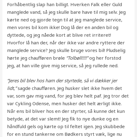
Forhåbentlig slap han billigt. Hverken Falk eller Guld
manglede vand, så jeg skulle bare have til mig selv. Jeg
kørte ned og gjorde tegn til at jeg manglede service,
men vores bil kom ikke! Dog lå der en anden bil og
dyttede, og jeg nåede kort at blive ret irriteret!
Hvorfor lå han der, når der ikke var andre ryttere der
manglede service? Jeg skulle bruge vores bil! Pludselig
hørte jeg chaufføren brøle
“Tolbøll!!!!”
og her forstod
jeg, at han ville give mig service, så jeg rullede ned.
“Jeres bil blev hos ham der styrtede, så vi dækker jer
lidt,”
sagde chaufføren. Jeg husker slet ikke hvem det
var, som gav mig vand, for jeg blev helt paf. Jeg tror det
var Cykling Odense, men husker det helt ærligt ikke.
Når ens bil bliver hos en der styrter, så kunne det kun
betyde, at det var slemt! Jeg fik to nye dunke og en
håndfuld gels og kørte op til feltet igen. Jeg skubbede
for en stund tankerne om Bødkers styrt væk, lige nu