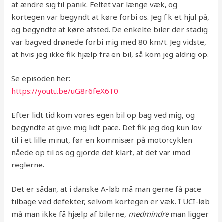
at ændre sig til panik. Feltet var længe væk, og
kortegen var begyndt at køre forbi os. Jeg fik et hjul på,
og begyndte at køre afsted. De enkelte biler der stadig
var bagved drønede forbi mig med 80 km/t. Jeg vidste,
at hvis jeg ikke fik hjælp fra en bil, så kom jeg aldrig op.
Se episoden her:
https://youtu.be/uG8r6feX6T0
Efter lidt tid kom vores egen bil op bag ved mig, og
begyndte at give mig lidt pace. Det fik jeg dog kun lov
til i et lille minut, før en kommisær på motorcyklen
nåede op til os og gjorde det klart, at det var imod
reglerne.
Det er sådan, at i danske A-løb må man gerne få pace
tilbage ved defekter, selvom kortegen er væk. I UCI-løb
må man ikke få hjælp af bilerne,
medmindre
man ligger