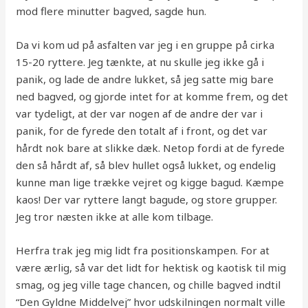
mod flere minutter bagved, sagde hun.
Da vi kom ud på asfalten var jeg i en gruppe på cirka
15-20 ryttere. Jeg tænkte, at nu skulle jeg ikke gå i
panik, og lade de andre lukket, så jeg satte mig bare
ned bagved, og gjorde intet for at komme frem, og det
var tydeligt, at der var nogen af de andre der var i
panik, for de fyrede den totalt af i front, og det var
hårdt nok bare at slikke dæk. Netop fordi at de fyrede
den så hårdt af, så blev hullet også lukket, og endelig
kunne man lige trække vejret og kigge bagud. Kæmpe
kaos! Der var ryttere langt bagude, og store grupper.
Jeg tror næsten ikke at alle kom tilbage.
Herfra trak jeg mig lidt fra positionskampen. For at
være ærlig, så var det lidt for hektisk og kaotisk til mig
smag, og jeg ville tage chancen, og chille bagved indtil
“Den Gyldne Middelvej” hvor udskilningen normalt ville