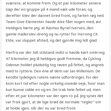
sværere, at komme frem. Og et par kilometer senere
slap der en gruppe på 4 mand væk ude foran, og
derefter blev der dannet bred front, og farten røg ned.
Team Give Elementer havde ikke fået nogen med, øv!
Heldigvis hørte jeg, at Rasmus Byriel Iversen, den
gamle Haderslev-dreng og nu rytter for Herning CK
Elite, var sluppet afsted, og det gjorde mig lidt glad.
Herfra var der lidt stilstand indtil vi havde kørt omkring
47 kilometer. Jeg lå heldigvis godt fremme, da Cykling
Odense-holdet pludselig tog røven på feltet, og angreb
med to ryttere. Den ene af dem var Ian Millenium. De
kendte tydeligvis rutens næste udfordringer, for der
kom kort tid efter nogle virkelig snoede veje, hvor man
kun kunne sidde en og en. De trak hele feltet ud, men
efter et par kilometer var der igen ro på. Jeg synes det
var frisk gjort, at de lige brød de normale “regler” om
at holde igen, når der nu var bred front.