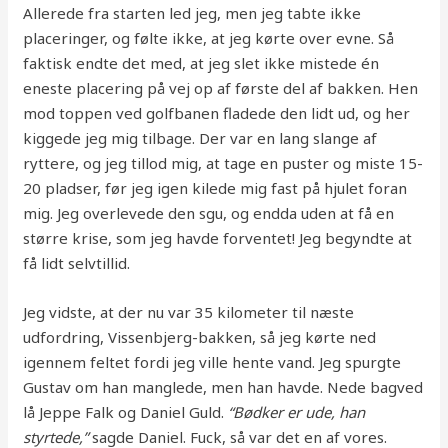
Allerede fra starten led jeg, men jeg tabte ikke
placeringer, og følte ikke, at jeg kørte over evne. Så
faktisk endte det med, at jeg slet ikke mistede én
eneste placering på vej op af første del af bakken. Hen
mod toppen ved golfbanen fladede den lidt ud, og her
kiggede jeg mig tilbage. Der var en lang slange af
ryttere, og jeg tillod mig, at tage en puster og miste 15-
20 pladser, før jeg igen kilede mig fast på hjulet foran
mig. Jeg overlevede den sgu, og endda uden at få en
større krise, som jeg havde forventet! Jeg begyndte at
få lidt selvtillid.
Jeg vidste, at der nu var 35 kilometer til næste
udfordring, Vissenbjerg-bakken, så jeg kørte ned
igennem feltet fordi jeg ville hente vand. Jeg spurgte
Gustav om han manglede, men han havde. Nede bagved
lå Jeppe Falk og Daniel Guld.
“Bødker er ude, han
styrtede,”
sagde Daniel. Fuck, så var det en af vores.