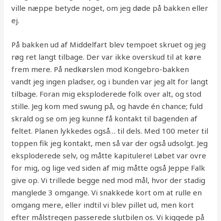
ville næppe betyde noget, om jeg døde på bakken eller
ej.
På bakken ud af Middelfart blev tempoet skruet og jeg
røg ret langt tilbage. Der var ikke overskud til at køre
frem mere. På nedkørslen mod Kongebro-bakken
vandt jeg ingen pladser, og i bunden var jeg alt for langt
tilbage. Foran mig eksploderede folk over alt, og stod
stille. Jeg kom med swung på, og havde én chance; fuld
skrald og se om jeg kunne få kontakt til bagenden af
feltet. Planen lykkedes også… til dels. Med 100 meter til
toppen fik jeg kontakt, men så var der også udsolgt. Jeg
eksploderede selv, og måtte kapitulere! Løbet var ovre
for mig, og lige ved siden af mig måtte også Jeppe Falk
give op. Vi trillede begge ned mod mål, hvor der stadig
manglede 3 omgange. Vi snakkede kort om at rulle en
omgang mere, eller indtil vi blev pillet ud, men kort
efter målstregen passerede slutbilen os. Vi kiggede på