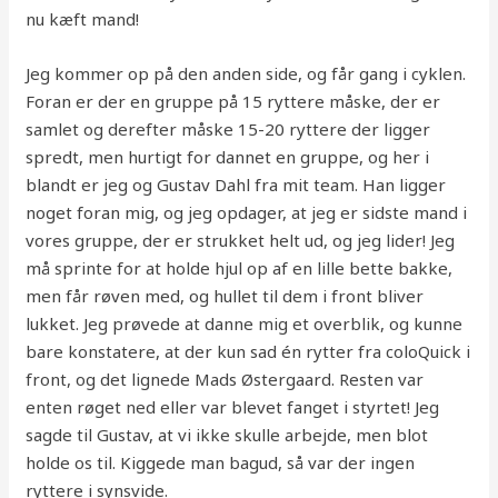
nu kæft mand!
Jeg kommer op på den anden side, og får gang i cyklen.
Foran er der en gruppe på 15 ryttere måske, der er
samlet og derefter måske 15-20 ryttere der ligger
spredt, men hurtigt for dannet en gruppe, og her i
blandt er jeg og Gustav Dahl fra mit team. Han ligger
noget foran mig, og jeg opdager, at jeg er sidste mand i
vores gruppe, der er strukket helt ud, og jeg lider! Jeg
må sprinte for at holde hjul op af en lille bette bakke,
men får røven med, og hullet til dem i front bliver
lukket. Jeg prøvede at danne mig et overblik, og kunne
bare konstatere, at der kun sad én rytter fra coloQuick i
front, og det lignede Mads Østergaard. Resten var
enten røget ned eller var blevet fanget i styrtet! Jeg
sagde til Gustav, at vi ikke skulle arbejde, men blot
holde os til. Kiggede man bagud, så var der ingen
ryttere i synsvide.