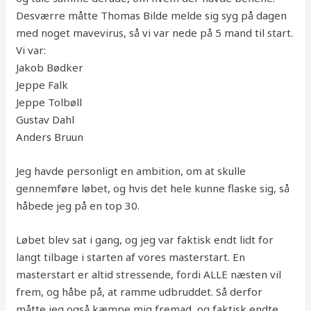
Desværre måtte Thomas Bilde melde sig syg på dagen
med noget mavevirus, så vi var nede på 5 mand til start.
Vi var:
Jakob Bødker
Jeppe Falk
Jeppe Tolbøll
Gustav Dahl
Anders Bruun
Jeg havde personligt en ambition, om at skulle
gennemføre løbet, og hvis det hele kunne flaske sig, så
håbede jeg på en top 30.
Løbet blev sat i gang, og jeg var faktisk endt lidt for
langt tilbage i starten af vores masterstart. En
masterstart er altid stressende, fordi ALLE næsten vil
frem, og håbe på, at ramme udbruddet. Så derfor
måtte jeg også kæmpe mig fremad, og faktisk endte