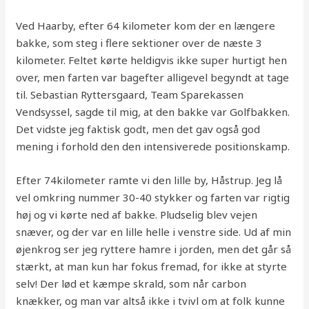
Ved Haarby, efter 64 kilometer kom der en længere
bakke, som steg i flere sektioner over de næste 3
kilometer. Feltet kørte heldigvis ikke super hurtigt hen
over, men farten var bagefter alligevel begyndt at tage
til. Sebastian Ryttersgaard, Team Sparekassen
Vendsyssel, sagde til mig, at den bakke var Golfbakken.
Det vidste jeg faktisk godt, men det gav også god
mening i forhold den den intensiverede positionskamp.
Efter 74kilometer ramte vi den lille by, Håstrup. Jeg lå
vel omkring nummer 30-40 stykker og farten var rigtig
høj og vi kørte ned af bakke. Pludselig blev vejen
snæver, og der var en lille helle i venstre side. Ud af min
øjenkrog ser jeg ryttere hamre i jorden, men det går så
stærkt, at man kun har fokus fremad, for ikke at styrte
selv! Der lød et kæmpe skrald, som når carbon
knækker, og man var altså ikke i tvivl om at folk kunne