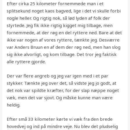
Efter cirka 25 kilometer fornemmede man i et
splitsekund noget kaos bagved, lige i det vi skulle forbi
nogle heller. Og rigtig nok, så lød lyden af folk der
styrtede. Jeg fik ikke rigtig kigget mig tilbage, men
fornemmede, at der røg en del ryttere ned. Bare at det
ikke var nogen af vores ryttere, tænkte jeg. Desværre
var Anders Bruun en af dem der røg ned, men han slog
sig ikke alvorligt, og kom tilbage. Det tror jeg faktisk
alle ryttere gjorde.
Der var flere angreb og jeg var igen med i et par
stykker. Tænkte jeg over det, så vidste jeg jo godt, at
det nok var spildte kræfter, for der slap næppe noget
væk, men det var sjovt. Og måske kunne man være
heldig.
Efter små 33 kilometer kørte vi væk fra den brede
hovedvej og ind på mindre veje. Nu blev det pludselig