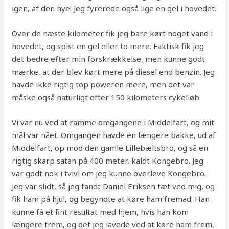
igen, af den nye! Jeg fyrerede også lige en gel i hovedet.
Over de næste kilometer fik jeg bare kørt noget vand i
hovedet, og spist en gel eller to mere. Faktisk fik jeg
det bedre efter min forskrækkelse, men kunne godt
mærke, at der blev kørt mere på diesel end benzin. Jeg
havde ikke rigtig top poweren mere, men det var
måske også naturligt efter 150 kilometers cykelløb.
Vi var nu ved at ramme omgangene i Middelfart, og mit
mål var nået. Omgangen havde en længere bakke, ud af
Middelfart, op mod den gamle Lillebæltsbro, og så en
rigtig skarp satan på 400 meter, kaldt Kongebro. Jeg
var godt nok i tvivl om jeg kunne overleve Kongebro.
Jeg var slidt, så jeg fandt Daniel Eriksen tæt ved mig, og
fik ham på hjul, og begyndte at køre ham fremad. Han
kunne få et fint resultat med hjem, hvis han kom
længere frem, og det jeg lavede ved at køre ham frem,