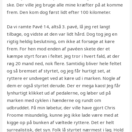
ske. Der ville jeg bruge alle mine kræfter på at komme
frem. Den kom dog først lidt efter 100 kilometer.
Da vi ramte Pavé 14, altså 3. pavé, lå jeg ret langt
tilbage, og vidste at den var lidt hård. Dog tog jeg en
rigtig heldig beslutning, om ikke at forsøge at køre
frem. For hen mod enden af pavéen skete der et
kæmpe styrt foran i feltet. Jeg tror i hvert fald, at der
røg 20 mand ned, nok flere. Samtidig bliver hele feltet
og så bremset af styrtet, og jeg får hurtigt set, at
ryttere er undveget ved at køre ud i marken. Nogle af
dem er også styrtet derude. Der er mega kaos! Jeg får
lynhurtigt klikket ud af pedalerne, og løber ud på
marken med cyklen i hænderne og rundt om
udbruddet. På min løbetur, der ville have gjort Chris
Froome misundelig, kunne jeg ikke lade være med at
kigge op på bunken af væltede ryttere. Det er helt
surrealistisk, det syn. Folk lå styrtet nærmest i lag. Hold