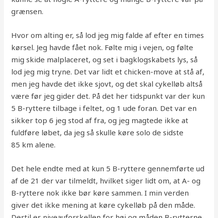
grænsen.
Hvor om alting er, så lod jeg mig falde af efter en times
kørsel. Jeg havde fået nok. Følte mig i vejen, og følte
mig skide malplaceret, og set i bagklogskabets lys, så
lod jeg mig tryne. Det var lidt et chicken-move at stå af,
men jeg havde det ikke sjovt, og det skal cykelløb altså
være før jeg gider det. På det her tidspunkt var der kun
5 B-ryttere tilbage i feltet, og 1 ude foran. Det var en
sikker top 6 jeg stod af fra, og jeg magtede ikke at
fuldføre løbet, da jeg så skulle køre solo de sidste
85 km alene.
Det hele endte med at kun 5 B-ryttere gennemførte ud
af de 21 der var tilmeldt, hvilket siger lidt om, at A- og
B-ryttere nok ikke bør køre sammen. I min verden
giver det ikke mening at køre cykelløb på den måde.
Dertil er niveauforskellen for høj og måden B-rytterne