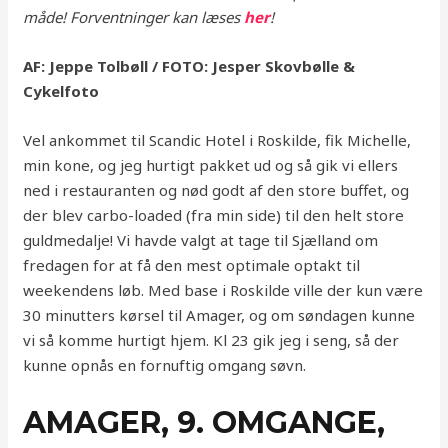
måde!
Forventninger kan læses
her
!
AF: Jeppe Tolbøll / FOTO: Jesper Skovbølle &
Cykelfoto
Vel ankommet til Scandic Hotel i Roskilde, fik Michelle,
min kone, og jeg hurtigt pakket ud og så gik vi ellers
ned i restauranten og nød godt af den store buffet, og
der blev carbo-loaded (fra min side) til den helt store
guldmedalje! Vi havde valgt at tage til Sjælland om
fredagen for at få den mest optimale optakt til
weekendens løb. Med base i Roskilde ville der kun være
30 minutters kørsel til Amager, og om søndagen kunne
vi så komme hurtigt hjem. Kl 23 gik jeg i seng, så der
kunne opnås en fornuftig omgang søvn.
AMAGER, 9. OMGANGE,