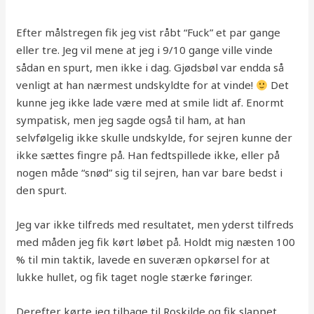
Efter målstregen fik jeg vist råbt “Fuck” et par gange
eller tre. Jeg vil mene at jeg i 9/10 gange ville vinde
sådan en spurt, men ikke i dag. Gjødsbøl var endda så
venligt at han nærmest undskyldte for at vinde!
Det
kunne jeg ikke lade være med at smile lidt af. Enormt
sympatisk, men jeg sagde også til ham, at han
selvfølgelig ikke skulle undskylde, for sejren kunne der
ikke sættes fingre på. Han fedtspillede ikke, eller på
nogen måde “snød” sig til sejren, han var bare bedst i
den spurt.
Jeg var ikke tilfreds med resultatet, men yderst tilfreds
med måden jeg fik kørt løbet på. Holdt mig næsten 100
% til min taktik, lavede en suveræn opkørsel for at
lukke hullet, og fik taget nogle stærke føringer.
Derefter kørte jeg tilbage til Roskilde og fik slappet