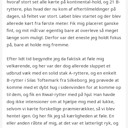
hvoraf stort set alle kørte på kontinental-hold, og 21 B-
ryttere, plus hvad der nu kom af eftertilmeldinger på
dagen, så feltet var stort. Løbet blev startet og der blev
allerede kørt fra første meter. Fik mig placeret ganske
fint, og mit mål var egentlig bare at overleve så meget
længe som muligt. Derfor var det eneste jeg holdt fokus
på, bare at holde mig fremme.
Efter lidt tid begyndte jeg da faktisk at føle mig
velkørende, og her var der dog allerede sluppet et
udbrud væk med en solid stak A-ryttere, og en enkelt
B-rytter i Silas Toftemark fra Silkeborg. Jeg prøvede at
komme med et dybt hug i sidenvinden for at komme op
til dem, og fik en Riwal-rytter med på hjul. Han havde
dog ikke intensioner om at hjælpe mig med at lukke,
selvom vi kørte forskellige præmierækker, så vi blev
hentet igen. Og her fik jeg så kærligheden at føle. En
eller anden råbte af mig, at det var et latterligt ryk, og