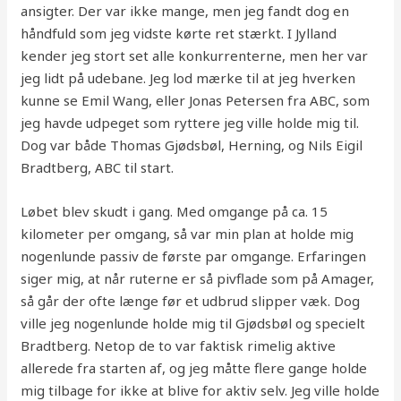
ansigter. Der var ikke mange, men jeg fandt dog en
håndfuld som jeg vidste kørte ret stærkt. I Jylland
kender jeg stort set alle konkurrenterne, men her var
jeg lidt på udebane. Jeg lod mærke til at jeg hverken
kunne se Emil Wang, eller Jonas Petersen fra ABC, som
jeg havde udpeget som ryttere jeg ville holde mig til.
Dog var både Thomas Gjødsbøl, Herning, og Nils Eigil
Bradtberg, ABC til start.
Løbet blev skudt i gang. Med omgange på ca. 15
kilometer per omgang, så var min plan at holde mig
nogenlunde passiv de første par omgange. Erfaringen
siger mig, at når ruterne er så pivflade som på Amager,
så går der ofte længe før et udbrud slipper væk. Dog
ville jeg nogenlunde holde mig til Gjødsbøl og specielt
Bradtberg. Netop de to var faktisk rimelig aktive
allerede fra starten af, og jeg måtte flere gange holde
mig tilbage for ikke at blive for aktiv selv. Jeg ville holde