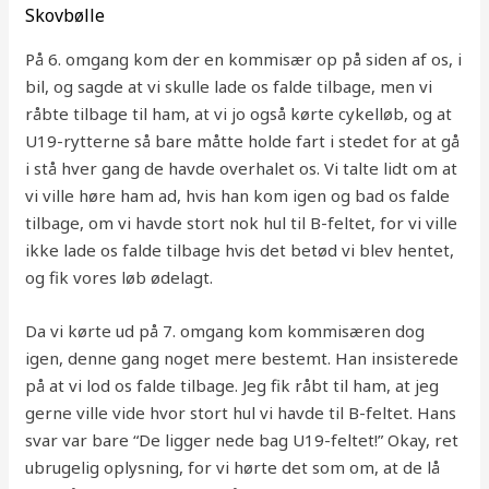
Skovbølle
På 6. omgang kom der en kommisær op på siden af os, i
bil, og sagde at vi skulle lade os falde tilbage, men vi
råbte tilbage til ham, at vi jo også kørte cykelløb, og at
U19-rytterne så bare måtte holde fart i stedet for at gå
i stå hver gang de havde overhalet os. Vi talte lidt om at
vi ville høre ham ad, hvis han kom igen og bad os falde
tilbage, om vi havde stort nok hul til B-feltet, for vi ville
ikke lade os falde tilbage hvis det betød vi blev hentet,
og fik vores løb ødelagt.
Da vi kørte ud på 7. omgang kom kommisæren dog
igen, denne gang noget mere bestemt. Han insisterede
på at vi lod os falde tilbage. Jeg fik råbt til ham, at jeg
gerne ville vide hvor stort hul vi havde til B-feltet. Hans
svar var bare “De ligger nede bag U19-feltet!” Okay, ret
ubrugelig oplysning, for vi hørte det som om, at de lå