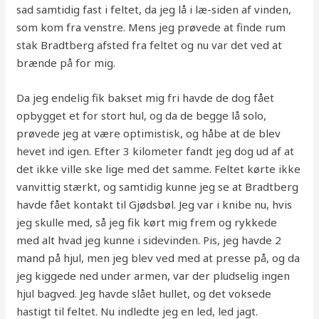
sad samtidig fast i feltet, da jeg lå i læ-siden af vinden,
som kom fra venstre. Mens jeg prøvede at finde rum
stak Bradtberg afsted fra feltet og nu var det ved at
brænde på for mig.
Da jeg endelig fik bakset mig fri havde de dog fået
opbygget et for stort hul, og da de begge lå solo,
prøvede jeg at være optimistisk, og håbe at de blev
hevet ind igen. Efter 3 kilometer fandt jeg dog ud af at
det ikke ville ske lige med det samme. Feltet kørte ikke
vanvittig stærkt, og samtidig kunne jeg se at Bradtberg
havde fået kontakt til Gjødsbøl. Jeg var i knibe nu, hvis
jeg skulle med, så jeg fik kørt mig frem og rykkede
med alt hvad jeg kunne i sidevinden. Pis, jeg havde 2
mand på hjul, men jeg blev ved med at presse på, og da
jeg kiggede ned under armen, var der pludselig ingen
hjul bagved. Jeg havde slået hullet, og det voksede
hastigt til feltet. Nu indledte jeg en led, led jagt.