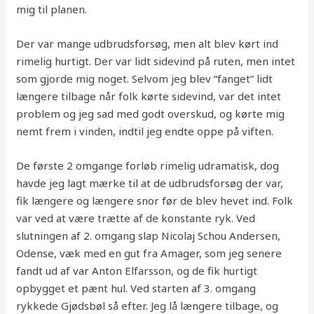
mig til planen.
Der var mange udbrudsforsøg, men alt blev kørt ind
rimelig hurtigt. Der var lidt sidevind på ruten, men intet
som gjorde mig noget. Selvom jeg blev “fanget” lidt
længere tilbage når folk kørte sidevind, var det intet
problem og jeg sad med godt overskud, og kørte mig
nemt frem i vinden, indtil jeg endte oppe på viften.
De første 2 omgange forløb rimelig udramatisk, dog
havde jeg lagt mærke til at de udbrudsforsøg der var,
fik længere og længere snor før de blev hevet ind. Folk
var ved at være trætte af de konstante ryk. Ved
slutningen af 2. omgang slap Nicolaj Schou Andersen,
Odense, væk med en gut fra Amager, som jeg senere
fandt ud af var Anton Elfarsson, og de fik hurtigt
opbygget et pænt hul. Ved starten af 3. omgang
rykkede Gjødsbøl så efter. Jeg lå længere tilbage, og