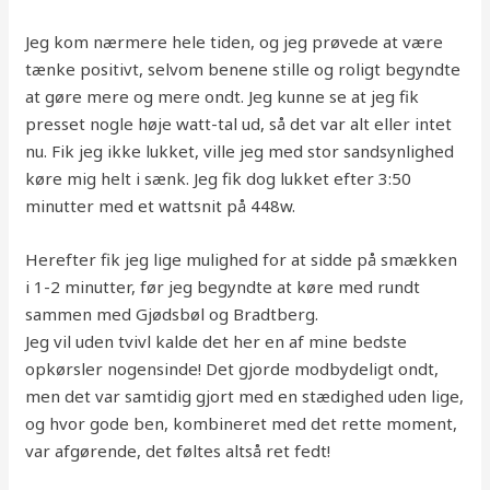
Jeg kom nærmere hele tiden, og jeg prøvede at være
tænke positivt, selvom benene stille og roligt begyndte
at gøre mere og mere ondt. Jeg kunne se at jeg fik
presset nogle høje watt-tal ud, så det var alt eller intet
nu. Fik jeg ikke lukket, ville jeg med stor sandsynlighed
køre mig helt i sænk. Jeg fik dog lukket efter 3:50
minutter med et wattsnit på 448w.
Herefter fik jeg lige mulighed for at sidde på smækken
i 1-2 minutter, før jeg begyndte at køre med rundt
sammen med Gjødsbøl og Bradtberg.
Jeg vil uden tvivl kalde det her en af mine bedste
opkørsler nogensinde! Det gjorde modbydeligt ondt,
men det var samtidig gjort med en stædighed uden lige,
og hvor gode ben, kombineret med det rette moment,
var afgørende, det føltes altså ret fedt!