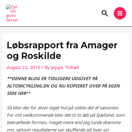
Skip
MAI
to
Search
MEN
content
Løbsrapport fra Amager
og Roskilde
August 22, 2016
/ By
Jeppe Tolbøll
**DENNE BLOG ER TIDLIGERE UDGIVET PÅ
ALTOMCYKLING.DK OG NU KOPIERET OVER PÅ EGEN
SIDE HER
**
Så blev der for alvor taget hul på sidste del af sæsonen.
For mit vedkommende blev det til to løb på Sjælland, som
bekræftede formen, meget mere end jeg turde drømme
om, selvom resultaterne var skuffende på hver sin