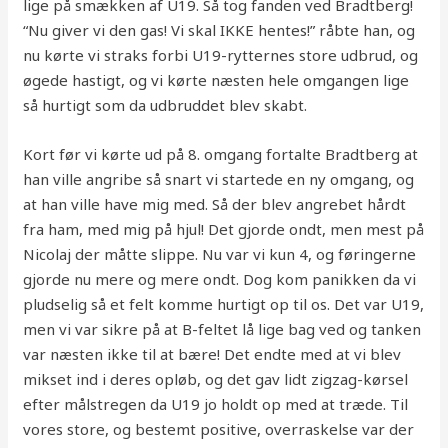
lige på smækken af U19. Så tog fanden ved Bradtberg!
“Nu giver vi den gas! Vi skal IKKE hentes!” råbte han, og
nu kørte vi straks forbi U19-rytternes store udbrud, og
øgede hastigt, og vi kørte næsten hele omgangen lige
så hurtigt som da udbruddet blev skabt.
Kort før vi kørte ud på 8. omgang fortalte Bradtberg at
han ville angribe så snart vi startede en ny omgang, og
at han ville have mig med. Så der blev angrebet hårdt
fra ham, med mig på hjul! Det gjorde ondt, men mest på
Nicolaj der måtte slippe. Nu var vi kun 4, og føringerne
gjorde nu mere og mere ondt. Dog kom panikken da vi
pludselig så et felt komme hurtigt op til os. Det var U19,
men vi var sikre på at B-feltet lå lige bag ved og tanken
var næsten ikke til at bære! Det endte med at vi blev
mikset ind i deres opløb, og det gav lidt zigzag-kørsel
efter målstregen da U19 jo holdt op med at træde. Til
vores store, og bestemt positive, overraskelse var der