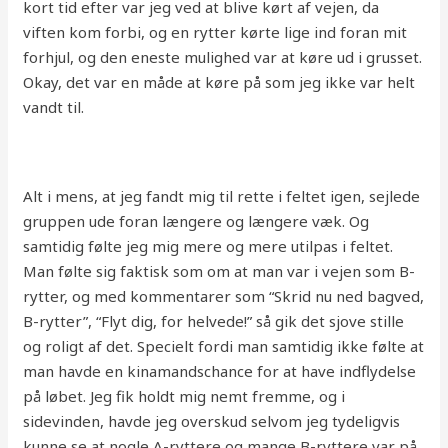
kort tid efter var jeg ved at blive kørt af vejen, da
viften kom forbi, og en rytter kørte lige ind foran mit
forhjul, og den eneste mulighed var at køre ud i grusset.
Okay, det var en måde at køre på som jeg ikke var helt
vandt til.
Alt i mens, at jeg fandt mig til rette i feltet igen, sejlede
gruppen ude foran længere og længere væk. Og
samtidig følte jeg mig mere og mere utilpas i feltet.
Man følte sig faktisk som om at man var i vejen som B-
rytter, og med kommentarer som “Skrid nu ned bagved,
B-rytter”, “Flyt dig, for helvede!” så gik det sjove stille
og roligt af det. Specielt fordi man samtidig ikke følte at
man havde en kinamandschance for at have indflydelse
på løbet. Jeg fik holdt mig nemt fremme, og i
sidevinden, havde jeg overskud selvom jeg tydeligvis
kunne se at nogle A-ryttere og mange B-ryttere var på