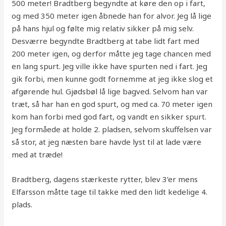
500 meter! Bradtberg begyndte at køre den op i fart,
og med 350 meter igen åbnede han for alvor. Jeg lå lige
på hans hjul og følte mig relativ sikker på mig selv.
Desværre begyndte Bradtberg at tabe lidt fart med
200 meter igen, og derfor måtte jeg tage chancen med
en lang spurt. Jeg ville ikke have spurten ned i fart. Jeg
gik forbi, men kunne godt fornemme at jeg ikke slog et
afgørende hul. Gjødsbøl lå lige bagved. Selvom han var
træt, så har han en god spurt, og med ca. 70 meter igen
kom han forbi med god fart, og vandt en sikker spurt.
Jeg formåede at holde 2. pladsen, selvom skuffelsen var
så stor, at jeg næsten bare havde lyst til at lade være
med at træde!
Bradtberg, dagens stærkeste rytter, blev 3’er mens
Elfarsson måtte tage til takke med den lidt kedelige 4.
plads.