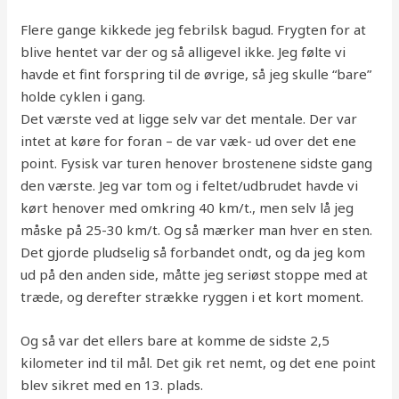
Flere gange kikkede jeg febrilsk bagud. Frygten for at
blive hentet var der og så alligevel ikke. Jeg følte vi
havde et fint forspring til de øvrige, så jeg skulle “bare”
holde cyklen i gang.
Det værste ved at ligge selv var det mentale. Der var
intet at køre for foran – de var væk- ud over det ene
point. Fysisk var turen henover brostenene sidste gang
den værste. Jeg var tom og i feltet/udbrudet havde vi
kørt henover med omkring 40 km/t., men selv lå jeg
måske på 25-30 km/t. Og så mærker man hver en sten.
Det gjorde pludselig så forbandet ondt, og da jeg kom
ud på den anden side, måtte jeg seriøst stoppe med at
træde, og derefter strække ryggen i et kort moment.
Og så var det ellers bare at komme de sidste 2,5
kilometer ind til mål. Det gik ret nemt, og det ene point
blev sikret med en 13. plads.