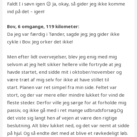
Faldt I i søvn igen 😉 Ja, okay, så gider jeg ikke komme
ind på det – igen!
Bov, 6 omgange, 119 kilometer:
Da jeg var færdig i Tønder, sagde jeg; Jeg gider ikke
cykle i Bov. Jeg orker det ikke!
Men efter lidt overvejelser, blev jeg enig med mig
selvom at jeg helt sikker hellere ville fortryde at jeg
havde startet, end sidde mit i oktober/november og
være træt af mig selv for ikke at have stillet til
start. Planen var ret simpel fra min side. Feltet var
stort, og der var mere eller mindre lukket for vind de
fleste steder. Derfor ville jeg sørge for at forholde mig
passiv, og ikke gå med i ret mange udbrudsforsøg.Og
det viste sig langt hen af vejen at være den rigtige
beslutning. Alt blev lukket ned, og det var nemt at sidde
på hjul. Og så endte det med at blive et røvkedeligt løb.