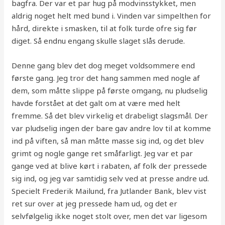
bagfra. Der var et par hug på modvinsstykket, men
aldrig noget helt med bund i. Vinden var simpelthen for
hård, direkte i smasken, til at folk turde ofre sig før
diget. Så endnu engang skulle slaget slås derude.
Denne gang blev det dog meget voldsommere end
første gang. Jeg tror det hang sammen med nogle af
dem, som måtte slippe på første omgang, nu pludselig
havde forstået at det galt om at være med helt
fremme. Så det blev virkelig et drabeligt slagsmål. Der
var pludselig ingen der bare gav andre lov til at komme
ind på viften, så man måtte masse sig ind, og det blev
grimt og nogle gange ret småfarligt. Jeg var et par
gange ved at blive kørt i rabaten, af folk der pressede
sig ind, og jeg var samtidig selv ved at presse andre ud.
Specielt Frederik Mailund, fra Jutlander Bank, blev vist
ret sur over at jeg pressede ham ud, og det er
selvfølgelig ikke noget stolt over, men det var ligesom