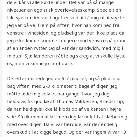
de vilkår vi alle kørte under. Det var på så mange
niveauer en egoistisk overlevelseskamp. Specielt en
lille sjællænder var bagefter ved at få mig til at styrte.
Jeg var på vej frem på viften, hvor han kom ned fra
venstre i vindsiden, og pludselig var der ikke plads da
jeg ikke kunne komme længere mod venstre på grund
af en anden rytter. Og så var der sandwich, med mig i
midten. Sjællænderen råbte og skreg at vi skulle flytte
os, men vi kunne jo intet gøre.
Derefter mistede jeg en 6-7 pladser, og så pludselig
bag viften, med 2-3 kilometer tilbage af digen. Jeg
måtte æde mig selv et par gange, hvor jeg dog
heldigvis fik god læ af Thomas Mikkelsen, Brædstrup,
da han heldigvis ikke lå klods op af vejkanten i højre
side. Så fik minimal læ, men dog læ nok til at slæbe mig
med over digen. Da vi var færdige, var der endelig
overskud til at kigge bagud. Og der var ingen! Vi var 13