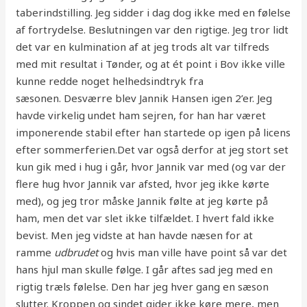
taberindstilling. Jeg sidder i dag dog ikke med en følelse
af fortrydelse. Beslutningen var den rigtige. Jeg tror lidt
det var en kulmination af at jeg trods alt var tilfreds
med mit resultat i Tønder, og at ét point i Bov ikke ville
kunne redde noget helhedsindtryk fra
sæsonen. Desværre blev Jannik Hansen igen 2’er. Jeg
havde virkelig undet ham sejren, for han har været
imponerende stabil efter han startede op igen på licens
efter sommerferien.Det var også derfor at jeg stort set
kun gik med i hug i går, hvor Jannik var med (og var der
flere hug hvor Jannik var afsted, hvor jeg ikke kørte
med), og jeg tror måske Jannik følte at jeg kørte på
ham, men det var slet ikke tilfældet. I hvert fald ikke
bevist. Men jeg vidste at han havde næsen for at
ramme
udbrudet
og hvis man ville have point så var det
hans hjul man skulle følge. I går aftes sad jeg med en
rigtig træls følelse. Den har jeg hver gang en sæson
slutter. Kroppen og sindet gider ikke køre mere, men