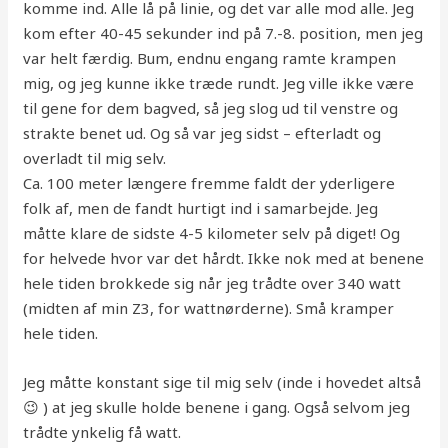
komme ind. Alle lå på linie, og det var alle mod alle. Jeg
kom efter 40-45 sekunder ind på 7.-8. position, men jeg
var helt færdig. Bum, endnu engang ramte krampen
mig, og jeg kunne ikke træde rundt. Jeg ville ikke være
til gene for dem bagved, så jeg slog ud til venstre og
strakte benet ud. Og så var jeg sidst – efterladt og
overladt til mig selv.
Ca. 100 meter længere fremme faldt der yderligere
folk af, men de fandt hurtigt ind i samarbejde. Jeg
måtte klare de sidste 4-5 kilometer selv på diget! Og
for helvede hvor var det hårdt. Ikke nok med at benene
hele tiden brokkede sig når jeg trådte over 340 watt
(midten af min Z3, for wattnørderne). Små kramper
hele tiden.
Jeg måtte konstant sige til mig selv (inde i hovedet altså
😉 ) at jeg skulle holde benene i gang. Også selvom jeg
trådte ynkelig få watt.