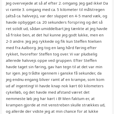
Jeg overvejede at så af efter 2. omgang. Jeg gad ikke! Da
vi ramte 3. omgang med ca. 5 kilometer til målstregen
(altså ca. halvvejs), var der sluppet en 4-5 mand væk, og
havde opbygget ca. 20 sekunders forspring og det så
ret solidt ud, sådan umiddelbart.Jeg tænkte at jeg havde
så friske ben, at det hul kunne jeg godt lukke, men en
2-3 andre. Jeg jeg rykkede og fik kun Steffen Nielsen
med fra Aalborg. Jeg tog en lang hård føring efter
rykket, hvorefter Steffen tog over. Vi var pludselig
allerede halvvejs oppe ved gruppen. Efter Steffen
havde taget sin føring, gav han tegn til at det var min
tur igen. Jeg trådte igennem i ganske få sekunder, da
jeg endnu engang bliver ramt af en krampe, som kom
ud af ingenting! Vi havde knap nok kørt 60 kilometers
cykelløb, og det havde med afstand været det
nemmeste løb jeg har kørt i B! Men faktum er, at
krampen gjorde at mit venstreben skulle strækkes ud,
og allerde der vidste jeg at min chance for at lukke