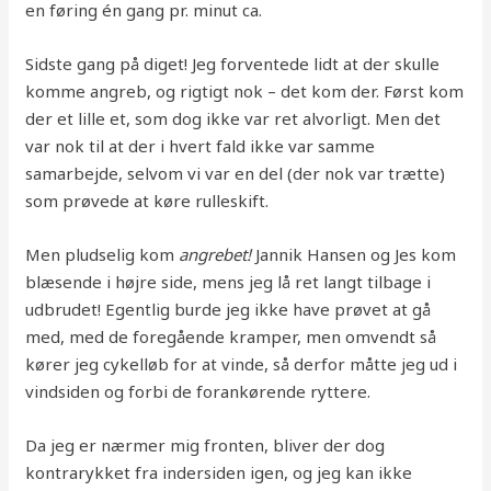
en føring én gang pr. minut ca.
Sidste gang på diget! Jeg forventede lidt at der skulle
komme angreb, og rigtigt nok – det kom der. Først kom
der et lille et, som dog ikke var ret alvorligt. Men det
var nok til at der i hvert fald ikke var samme
samarbejde, selvom vi var en del (der nok var trætte)
som prøvede at køre rulleskift.
Men pludselig kom
angrebet!
Jannik Hansen og Jes kom
blæsende i højre side, mens jeg lå ret langt tilbage i
udbrudet! Egentlig burde jeg ikke have prøvet at gå
med, med de foregående kramper, men omvendt så
kører jeg cykelløb for at vinde, så derfor måtte jeg ud i
vindsiden og forbi de forankørende ryttere.
Da jeg er nærmer mig fronten, bliver der dog
kontrarykket fra indersiden igen, og jeg kan ikke