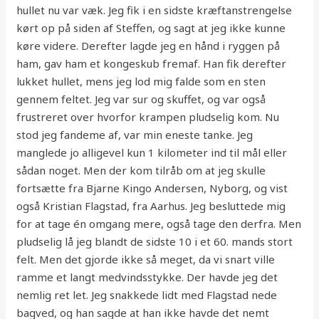
hullet nu var væk. Jeg fik i en sidste kræftanstrengelse
kørt op på siden af Steffen, og sagt at jeg ikke kunne
køre videre. Derefter lagde jeg en hånd i ryggen på
ham, gav ham et kongeskub fremaf. Han fik derefter
lukket hullet, mens jeg lod mig falde som en sten
gennem feltet. Jeg var sur og skuffet, og var også
frustreret over hvorfor krampen pludselig kom. Nu
stod jeg fandeme af, var min eneste tanke. Jeg
manglede jo alligevel kun 1 kilometer ind til mål eller
sådan noget. Men der kom tilråb om at jeg skulle
fortsætte fra Bjarne Kingo Andersen, Nyborg, og vist
også Kristian Flagstad, fra Aarhus. Jeg besluttede mig
for at tage én omgang mere, også tage den derfra. Men
pludselig lå jeg blandt de sidste 10 i et 60. mands stort
felt. Men det gjorde ikke så meget, da vi snart ville
ramme et langt medvindsstykke. Der havde jeg det
nemlig ret let. Jeg snakkede lidt med Flagstad nede
bagved, og han sagde at han ikke havde det nemt