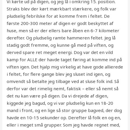
Vi kørte ud på digen, og jeg lå i omkring 15. position.
Straks blev der kørt mærkbart stærkere, og folk var
pludselig febrilske for at komme frem i feltet. De
første 200-300 meter af digen er godt beskyttet af
huse, men så er der ellers bare åben en 6-7 kilometer
derefter. Og pludselig ramte hammeren feltet. Jeg lå
stadig godt fremme, og kunne gå med på viften, og
derved spare ret meget energi. Dog var det en vild
kamp for ALLE der havde taget føring at komme ind på
viften igen. Det hjalp mig virkelig at have gode allierede
i feltet, for flere gange blev jeg sluset ind igen, og
omvendt så betalte jeg tilbage ved at sluse folk ind. Så
derfor var det rimelig nemt, faktisk – eller så nemt så
det nu kan være på digen. Da vi drejede af digen,
kiggede jeg bagud, og vi var pludselig kun en 18-20
mand i front, og en lige så stor gruppe bagved, der dog
havde en 10-15 sekunder op. Derefter lå folk en og en,
eller i meget små grupper. Som jeg havde regnet med,