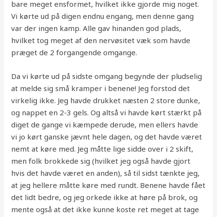
bare meget ensformet, hvilket ikke gjorde mig noget.
Vi kørte ud på digen endnu engang, men denne gang
var der ingen kamp. Alle gav hinanden god plads,
hvilket tog meget af den nervøsitet væk som havde
præget de 2 forgangende omgange.
Da vi kørte ud på sidste omgang begynde der pludselig
at melde sig små kramper i benene! Jeg forstod det
virkelig ikke. Jeg havde drukket næsten 2 store dunke,
og nappet en 2-3 gels. Og altså vi havde kørt stærkt på
diget de gange vi kæmpede derude, men ellers havde
vi jo kørt ganske jævnt hele dagen, og det havde været
nemt at køre med. Jeg måtte lige sidde over i 2 skift,
men folk brokkede sig (hvilket jeg også havde gjort
hvis det havde været en anden), så til sidst tænkte jeg,
at jeg hellere måtte køre med rundt. Benene havde fået
det lidt bedre, og jeg orkede ikke at høre på brok, og
mente også at det ikke kunne koste ret meget at tage