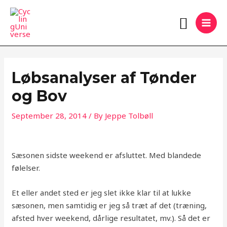
Skip
MAI
Search
to
MEN
content
Løbsanalyser af Tønder
og Bov
September 28, 2014
/ By
Jeppe Tolbøll
Sæsonen sidste weekend er afsluttet. Med blandede
følelser.
Et eller andet sted er jeg slet ikke klar til at lukke
sæsonen, men samtidig er jeg så træt af det (træning,
afsted hver weekend, dårlige resultatet, mv.). Så det er