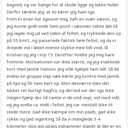
bagved, og var bange for at skulle ligge og lukke huller.
Derfor tænkte jeg, at nu kører jeg ham sgu
frem.Kristian har ligesom mig, haft en svær sæson, og
jeg kunne godt unde ham point i sæsones sidste løb.Så
jeg lagde mig ud ved siden af feltet, og trykkede den op
på 55 km/t., og passerede faktisk hele feltet, og da vi
drejede ind i løbet eneste stykke med lidt vind, lå
Kristian og jeg i top 15. Derefter holdte jeg mig bare
fremme. Motivationen var ikke større, og jeg snakkede
kort med Jannik Hansen. Jeg ville hjælpe ham lidt. Så da
endnu en gruppe slap væk kørte jeg kontra med Jannik
på hjul og fik ham kørt op. Men desværre blev det
lukket ret hurtigt bagfra, og derved var der sgu ikke
megen hjælp der. Så ramte vi de små veje, ind mod mål,
og jeg endte ca. midt i feltet. Jeg var mentalt ikke til
stede mere. Gad ikke kæmpe om min plads, gad ikke
rykke og gad ingenting. Så da vi manglede 3-4
kilometer slog jeg ud.Jeg indrømmer blankt at det er en