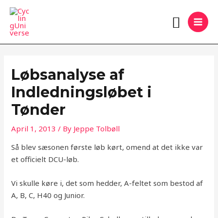
Skip
MAI
Search
to
MEN
content
Løbsanalyse af
Indledningsløbet i
Tønder
April 1, 2013
/ By
Jeppe Tolbøll
Så blev sæsonen første løb kørt, omend at det ikke var
et officielt DCU-løb.
Vi skulle køre i, det som hedder, A-feltet som bestod af
A, B, C, H40 og Junior.