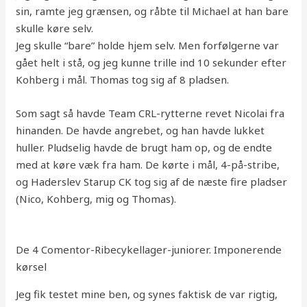
sin, ramte jeg grænsen, og råbte til Michael at han bare
skulle køre selv.
Jeg skulle “bare” holde hjem selv. Men forfølgerne var
gået helt i stå, og jeg kunne trille ind 10 sekunder efter
Kohberg i mål. Thomas tog sig af 8 pladsen.
Som sagt så havde Team CRL-rytterne revet Nicolai fra
hinanden. De havde angrebet, og han havde lukket
huller. Pludselig havde de brugt ham op, og de endte
med at køre væk fra ham. De kørte i mål, 4-på-stribe,
og Haderslev Starup CK tog sig af de næste fire pladser
(Nico, Kohberg, mig og Thomas).
De 4 Comentor-Ribecykellager-juniorer. Imponerende
kørsel
Jeg fik testet mine ben, og synes faktisk de var rigtig,