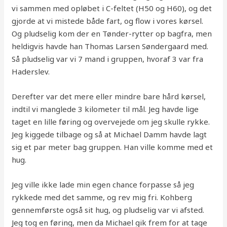
vi sammen med opløbet i C-feltet (H50 og H60), og det
gjorde at vi mistede både fart, og flow i vores kørsel.
Og pludselig kom der en Tønder-rytter op bagfra, men
heldigvis havde han Thomas Larsen Søndergaard med.
Så pludselig var vi 7 mand i gruppen, hvoraf 3 var fra
Haderslev.
Derefter var det mere eller mindre bare hård kørsel,
indtil vi manglede 3 kilometer til mål. Jeg havde lige
taget en lille føring og overvejede om jeg skulle rykke.
Jeg kiggede tilbage og så at Michael Damm havde lagt
sig et par meter bag gruppen. Han ville komme med et
hug.
Jeg ville ikke lade min egen chance forpasse så jeg
rykkede med det samme, og rev mig fri. Kohberg
gennemførste også sit hug, og pludselig var vi afsted.
Jeg tog en føring, men da Michael gik frem for at tage