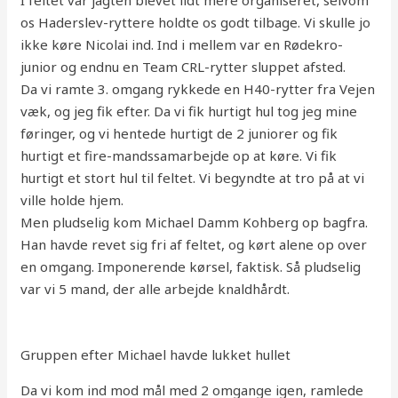
I feltet var jagten blevet lidt mere organiseret, selvom
os Haderslev-ryttere holdte os godt tilbage. Vi skulle jo
ikke køre Nicolai ind. Ind i mellem var en Rødekro-
junior og endnu en Team CRL-rytter sluppet afsted.
Da vi ramte 3. omgang rykkede en H40-rytter fra Vejen
væk, og jeg fik efter. Da vi fik hurtigt hul tog jeg mine
føringer, og vi hentede hurtigt de 2 juniorer og fik
hurtigt et fire-mandssamarbejde op at køre. Vi fik
hurtigt et stort hul til feltet. Vi begyndte at tro på at vi
ville holde hjem.
Men pludselig kom Michael Damm Kohberg op bagfra.
Han havde revet sig fri af feltet, og kørt alene op over
en omgang. Imponerende kørsel, faktisk. Så pludselig
var vi 5 mand, der alle arbejde knaldhårdt.
Gruppen efter Michael havde lukket hullet
Da vi kom ind mod mål med 2 omgange igen, ramlede