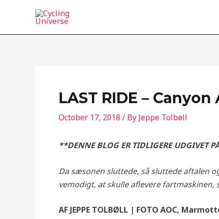
Skip
to
content
LAST RIDE – Canyon 
October 17, 2018
/ By
Jeppe Tolbøll
**DENNE BLOG ER TIDLIGERE UDGIVET P
Da sæsonen sluttede, så sluttede aftalen o
vemodigt, at skulle aflevere fartmaskinen
AF JEPPE TOLBØLL | FOTO AOC, Marmotte