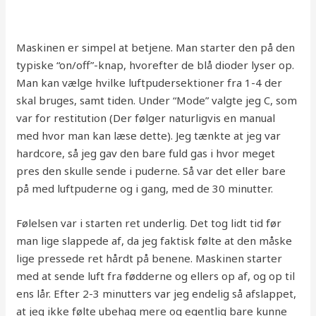
Maskinen er simpel at betjene. Man starter den på den
typiske “on/off”-knap, hvorefter de blå dioder lyser op.
Man kan vælge hvilke luftpudersektioner fra 1-4 der
skal bruges, samt tiden. Under “Mode” valgte jeg C, som
var for restitution (Der følger naturligvis en manual
med hvor man kan læse dette). Jeg tænkte at jeg var
hardcore, så jeg gav den bare fuld gas i hvor meget
pres den skulle sende i puderne. Så var det eller bare
på med luftpuderne og i gang, med de 30 minutter.
Følelsen var i starten ret underlig. Det tog lidt tid før
man lige slappede af, da jeg faktisk følte at den måske
lige pressede ret hårdt på benene. Maskinen starter
med at sende luft fra fødderne og ellers op af, og op til
ens lår. Efter 2-3 minutters var jeg endelig så afslappet,
at jeg ikke følte ubehag mere og egentlig bare kunne