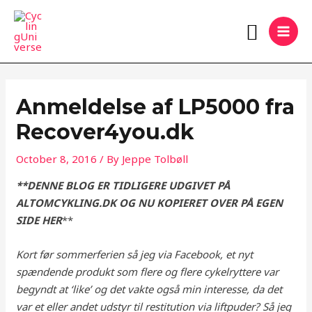
Skip
MAI
Search
to
MEN
content
Anmeldelse af LP5000 fra
Recover4you.dk
October 8, 2016
/ By
Jeppe Tolbøll
**DENNE BLOG ER TIDLIGERE UDGIVET PÅ
ALTOMCYKLING.DK OG NU KOPIERET OVER PÅ EGEN
SIDE HER
**
Kort før sommerferien så jeg via Facebook, et nyt
spændende produkt som flere og flere cykelryttere var
begyndt at ‘like’ og det vakte også min interesse, da det
var et eller andet udstyr til restitution via liftpuder? Så jeg