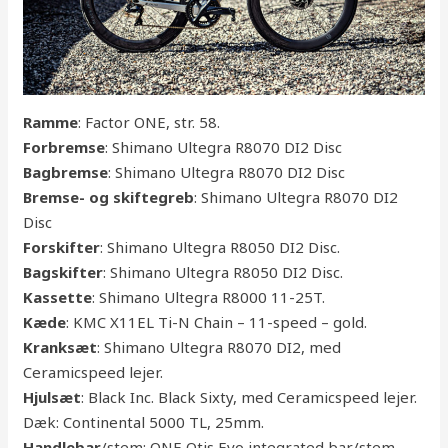
Ramme
: Factor ONE, str. 58.
Forbremse
: Shimano Ultegra R8070 DI2 Disc
Bagbremse
: Shimano Ultegra R8070 DI2 Disc
Bremse- og skiftegreb
: Shimano Ultegra R8070 DI2
Disc
Forskifter
: Shimano Ultegra R8050 DI2 Disc.
Bagskifter
: Shimano Ultegra R8050 DI2 Disc.
Kassette
: Shimano Ultegra R8000 11-25T.
Kæde
: KMC X11EL Ti-N Chain – 11-speed – gold.
Kranksæt
: Shimano Ultegra R8070 DI2, med
Ceramicspeed lejer.
Hjulsæt
: Black Inc. Black Sixty, med Ceramicspeed lejer.
Dæk: Continental 5000 TL, 25mm.
Handlebar
/stem: ONE Otis Evo integrated bar/stem,