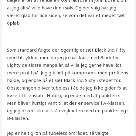
dagen efter at sende en kontraordre til John Ebsen, om
at jeg altså ville have den i sølv. Og det valg har jeg
været glad for lige siden, selvom det var et meget tæt
opløb.
Som standard fulgte der egentlig et sæt Black Inc. Fifty
med til cyklen, men da jeg jo har kørt med Black Inc.
Eighty de sidste mange år, så ville jeg gerne have lidt
mere profil på. Jeg gik lidt på kompromis med profilens
højde, og endte på et sæt Black Inc. Sixty i stedet for.
Opsætningen bliver tubeless i år, da jeg ikke gider fx at
køre til licensløb i Hobro, og ende med at punktere.
Man bliver hurtigt vant til at der er service i A-klassen,
og jeg orker ikke at stå i vejkanten med en punktering i
B-klassen.
Jeg er helt grøn på tubeless området, så valgte