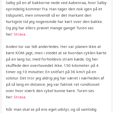
Salby på en af bakkerne nede ved Aabenraa, hvor Salby
oprindelig kommer fra. Han tager den nok igen på et
tidspunkt, men omvendt så er det markant den
hurtigste tid jeg nogensinde har kørt over den bakke.
Og jeg har ellers prøvet mange gange! Turen ses
her:
Strava.
Anden tur var lidt anderledes. Her var planen ikke at
køre KOM-jagt, men i stedet at se hvordan cyklen kørte
på en lang tur, med forholdsvis stram kæde. Og her
skuffede den overhovedet ikke. 150 kilometer på 4
timer og 10 minutter. En snitfart på 36 km/t på en
solotur. Det tror jeg aldrig jeg har været i nærheden af
på så lang en distance. Jeg var faktisk ret rundtosset
over hvor stærk den cykel kunne køre. Turen ses
her:
Strava
.
Når man skal se på ens eget udstyr, og så samtidig