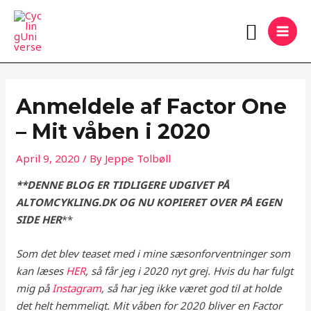
Skip
MAI
Search
to
MEN
content
Anmeldele af Factor One
– Mit våben i 2020
April 9, 2020
/ By
Jeppe Tolbøll
**DENNE BLOG ER TIDLIGERE UDGIVET PÅ
ALTOMCYKLING.DK OG NU KOPIERET OVER PÅ EGEN
SIDE HER
**
Som det blev teaset med i mine sæsonforventninger som
kan læses
HER
, så får jeg i 2020 nyt grej. Hvis du har fulgt
mig på
Instagram
, så har jeg ikke været god til at holde
det helt hemmeligt. Mit våben for 2020 bliver en Factor