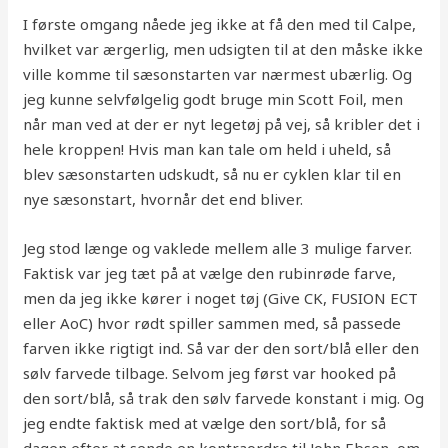
I første omgang nåede jeg ikke at få den med til Calpe,
hvilket var ærgerlig, men udsigten til at den måske ikke
ville komme til sæsonstarten var nærmest ubærlig. Og
jeg kunne selvfølgelig godt bruge min Scott Foil, men
når man ved at der er nyt legetøj på vej, så kribler det i
hele kroppen! Hvis man kan tale om held i uheld, så
blev sæsonstarten udskudt, så nu er cyklen klar til en
nye sæsonstart, hvornår det end bliver.
Jeg stod længe og vaklede mellem alle 3 mulige farver.
Faktisk var jeg tæt på at vælge den rubinrøde farve,
men da jeg ikke kører i noget tøj (Give CK, FUSION ECT
eller AoC) hvor rødt spiller sammen med, så passede
farven ikke rigtigt ind. Så var der den sort/blå eller den
sølv farvede tilbage. Selvom jeg først var hooked på
den sort/blå, så trak den sølv farvede konstant i mig. Og
jeg endte faktisk med at vælge den sort/blå, for så